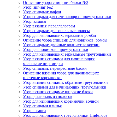
Описание узора спицами: блоки №2
Узор: зиг-заг №2
Узор спицами: вафли
Узор спицами для начинающих: прямоугольники
Узор: алмазы
Узор вязания: параллелограм
Узор спицами: диагональные полосы
Узор для начинающих: зеркальны ромбы
Описание узора спицами для новичков: ромбы
Узор спицами: двойные волнистые корзин
Узор для новичков: прямоугольники
Узор для начинающих: зеркальные треугольники
Узор вязания спицами для начинающих:
маленькие пирамидки
Узор спицами: перекрестные блоки
Описание вязания узора для начинающих:
плетеные корзиноски
Узор вязания спицами: обратные треугольники
Узор спицами для начинающих: треугольники
Узор вязания спицами: широкие блоки
Узор: диагональ из полосок
Узор для начинающих корзиночки волной
Узор спицами клинья
Узор вымпел
Узор для начинающих треугольники Пифагора