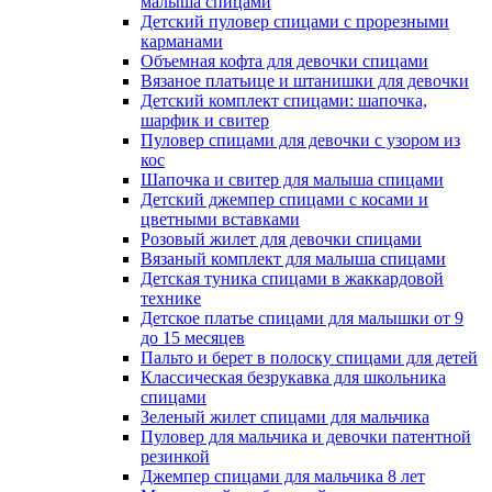
малыша спицами
Детский пуловер спицами с прорезными
карманами
Объемная кофта для девочки спицами
Вязаное платьице и штанишки для девочки
Детский комплект спицами: шапочка,
шарфик и свитер
Пуловер спицами для девочки с узором из
кос
Шапочка и свитер для малыша спицами
Детский джемпер спицами с косами и
цветными вставками
Розовый жилет для девочки спицами
Вязаный комплект для малыша спицами
Детская туника спицами в жаккардовой
технике
Детское платье спицами для малышки от 9
до 15 месяцев
Пальто и берет в полоску спицами для детей
Классическая безрукавка для школьника
спицами
Зеленый жилет спицами для мальчика
Пуловер для мальчика и девочки патентной
резинкой
Джемпер спицами для мальчика 8 лет