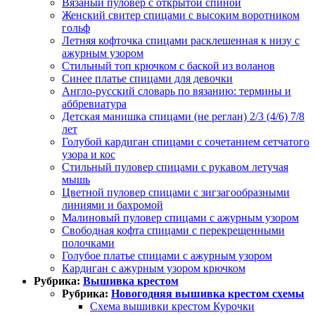
Вязаный пуловер с открытой спиной
Женский свитер спицами с высоким воротником
гольф
Летняя кофточка спицами расклешенная к низу с
ажурным узором
Стильный топ крючком с баской из воланов
Синее платье спицами для девочки
Англо-русский словарь по вязанию: термины и
аббревиатура
Детская манишка спицами (не реглан) 2/3 (4/6) 7/8
лет
Голубой кардиган спицами с сочетанием сетчатого
узора и кос
Стильный пуловер спицами с рукавом летучая
мышь
Цветной пуловер спицами с зигзагообразными
линиями и бахромой
Малиновый пуловер спицами с ажурным узором
Свободная кофта спицами с перекрещенными
полочками
Голубое платье спицами с ажурным узором
Кардиган с ажурным узором крючком
Рубрика:
Вышивка крестом
Рубрика:
Новогодняя вышивка крестом схемы
Схема вышивки крестом Курочки