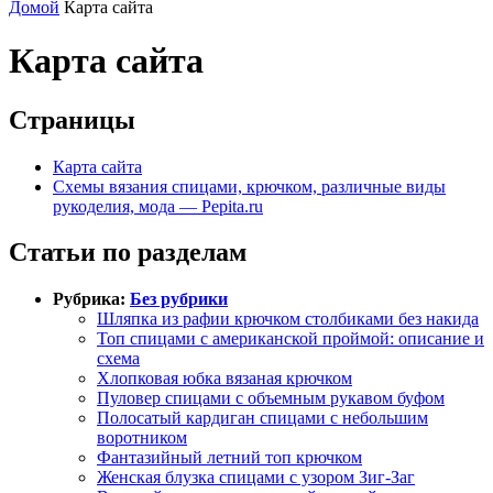
Домой
Карта сайта
Карта сайта
Страницы
Карта сайта
Схемы вязания спицами, крючком, различные виды
рукоделия, мода — Pepita.ru
Статьи по разделам
Рубрика:
Без рубрики
Шляпка из рафии крючком столбиками без накида
Топ спицами с американской проймой: описание и
схема
Хлопковая юбка вязаная крючком
Пуловер спицами с объемным рукавом буфом
Полосатый кардиган спицами с небольшим
воротником
Фантазийный летний топ крючком
Женская блузка спицами с узором Зиг-Заг