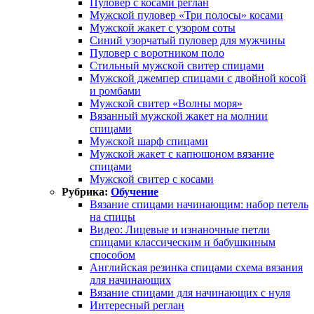
Пуловер с косами реглан
Мужской пуловер «Три полосы» косами
Мужской жакет с узором соты
Синий узорчатый пуловер для мужчины
Пуловер с воротником поло
Стильный мужской свитер спицами
Мужской джемпер спицами с двойной косой
и ромбами
Мужской свитер «Волны моря»
Вязанный мужской жакет на молнии
спицами
Мужской шарф спицами
Мужской жакет с капюшоном вязание
спицами
Мужской свитер с косами
Рубрика:
Обучение
Вязание спицами начинающим: набор петель
на спицы
Видео: Лицевые и изнаночные петли
спицами классическим и бабушкиным
способом
Английская резинка спицами схема вязания
для начинающих
Вязание спицами для начинающих с нуля
Интересный реглан