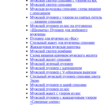
Мужской свитер спицами с узором из кос
Мужской свитер спицами
Мужская водолазка спицами: схема вязания
с описанием
Мужской пуловер с узором из снятых петель
— вязание спицами
Мужской пуловер из кос на пуговицах
«Шахматы» Пуловер для любимого
мужчины
Пуловер для мужчин из «Кос»
Стильный жакет для мужчины спицами
Жаккардовая мужская шапочка
Мужской свитер ромбами
Схема вязания крючком мужского жилета
Мужской жилет спицами
Мужской зеленый пуловер
Мужской пуловер с капюшоном
Мужской пуловер с V-образным вырезом
Стильный мужской пуловер спицами цвета
Экрю
Мужской пуловер и шарф спицами
Мужской пуловер из кос
Мужской жакет с узором из кос
Мужской пуловер с жаккардовым узором
«Северные олени»