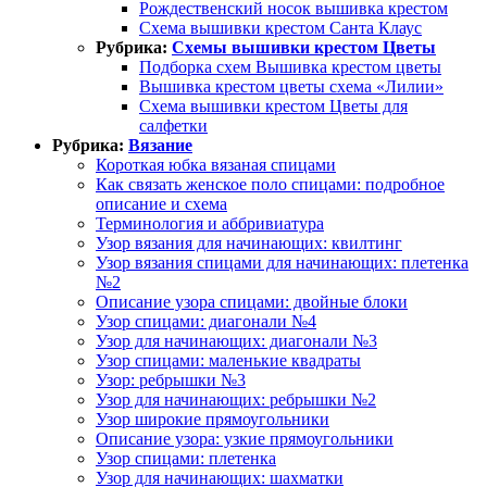
Рождественский носок вышивка крестом
Схема вышивки крестом Санта Клаус
Рубрика:
Схемы вышивки крестом Цветы
Подборка схем Вышивка крестом цветы
Вышивка крестом цветы схема «Лилии»
Схема вышивки крестом Цветы для
салфетки
Рубрика:
Вязание
Короткая юбка вязаная спицами
Как связать женское поло спицами: подробное
описание и схема
Терминология и аббривиатура
Узор вязания для начинающих: квилтинг
Узор вязания спицами для начинающих: плетенка
№2
Описание узора спицами: двойные блоки
Узор спицами: диагонали №4
Узор для начинающих: диагонали №3
Узор спицами: маленькие квадраты
Узор: ребрышки №3
Узор для начинающих: ребрышки №2
Узор широкие прямоугольники
Описание узора: узкие прямоугольники
Узор спицами: плетенка
Узор для начинающих: шахматки