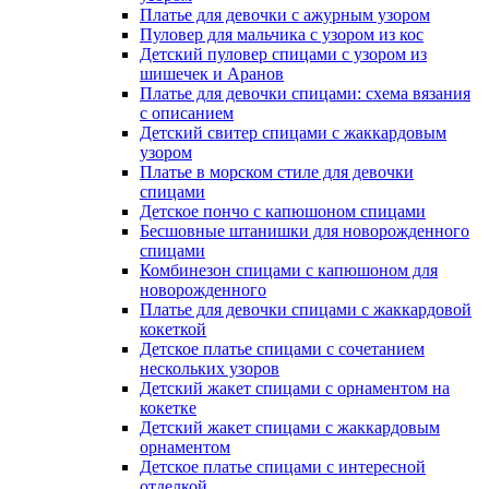
Платье для девочки с ажурным узором
Пуловер для мальчика с узором из кос
Детский пуловер спицами с узором из
шишечек и Аранов
Платье для девочки спицами: схема вязания
с описанием
Детский свитер спицами с жаккардовым
узором
Платье в морском стиле для девочки
спицами
Детское пончо с капюшоном спицами
Бесшовные штанишки для новорожденного
спицами
Комбинезон спицами с капюшоном для
новорожденного
Платье для девочки спицами с жаккардовой
кокеткой
Детское платье спицами с сочетанием
нескольких узоров
Детский жакет спицами с орнаментом на
кокетке
Детский жакет спицами с жаккардовым
орнаментом
Детское платье спицами с интересной
отделкой