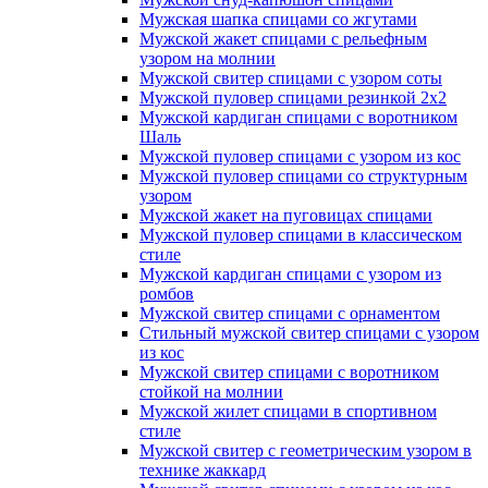
Мужская шапка спицами со жгутами
Мужской жакет спицами с рельефным
узором на молнии
Мужской свитер спицами с узором соты
Мужской пуловер спицами резинкой 2х2
Мужской кардиган спицами с воротником
Шаль
Мужской пуловер спицами с узором из кос
Мужской пуловер спицами со структурным
узором
Мужской жакет на пуговицах спицами
Мужской пуловер спицами в классическом
стиле
Мужской кардиган спицами с узором из
ромбов
Мужской свитер спицами с орнаментом
Стильный мужской свитер спицами с узором
из кос
Мужской свитер спицами с воротником
стойкой на молнии
Мужской жилет спицами в спортивном
стиле
Мужской свитер с геометрическим узором в
технике жаккард