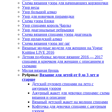
Схема вязания узора для начинающих корзиночки
Узор весы
Узор большой алмаз
Узор для новичков пирамидки
Схема узора блоки
Узор спицами король Чарльз
Узор диагональные ребрышки
Схема вязания спицами узора диагональ
Узор ирландский алмаз
Схема вязания узора зиг-заг
Вязаные модные модели для женщин на Vogue
Knitting LIVE 2016
Летняя подборка: модное вязание 2016 — 2017
спицами и крючком для женщин с описанием и
схемами
Милая вязаная брошь
Рубрика:
Вязание для детей от 0 до 3 лет и
старше
Детский пуловер спицами на лето с
ажурным узором
Ажурный жакет для девочки спицами: схема
вязания и описание
Вязаный детский жакет на молнии спицами
Кофточка для девочки спицами с ажурным
узором