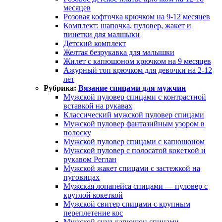
месяцев
Розовая кофточка крючком на 9-12 месяцев
Комплект: шапочка, пуловер, жакет и
пинетки для малшыки
Детский комплект
Желтая безрукавка для малышки
Жилет с капюшоном крючком на 9 месяцев
Ажурный топ крючком для девочки на 2-12
лет
Рубрика:
Вязание спицами для мужчин
Мужской пуловер спицами с контрастной
вставкой на рукавах
Классический мужской пуловер спицами
Мужской пуловер фантазийным узором в
полоску
Мужской пуловер спицами с капюшоном
Мужской пуловер с полосатой кокеткой и
рукавом Реглан
Мужской жакет спицами с застежкой на
пуговицах
Мужская лопапейса спицами — пуловер с
круглой кокеткой
Мужской свитер спицами с крупным
переплетение кос
Мужской снуд-капюшон спицами