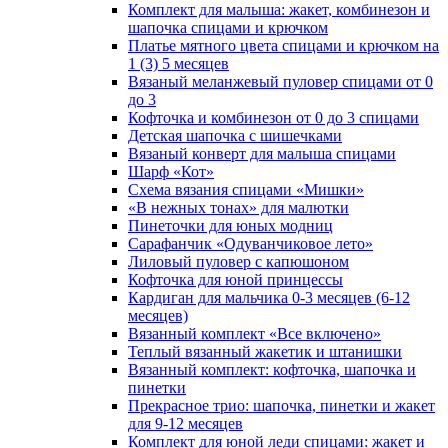
Комплект для малыша: жакет, комбинезон и
шапочка спицами и крючком
Платье мятного цвета спицами и крючком на
1 (3) 5 месяцев
Вязаный меланжевый пуловер спицами от 0
до 3
Кофточка и комбинезон от 0 до 3 спицами
Детская шапочка с шишечками
Вязаный конверт для малыша спицами
Шарф «Кот»
Схема вязания спицами «Мишки»
«В нежных тонах» для малютки
Пинеточки для юных модниц
Сарафанчик «Одуванчиковое лето»
Лиловый пуловер с капюшоном
Кофточка для юной принцессы
Кардиган для мальчика 0-3 месяцев (6-12
месяцев)
Вязанный комплект «Все включено»
Теплый вязанный жакетик и штанишки
Вязанный комплект: кофточка, шапочка и
пинетки
Прекрасное трио: шапочка, пинетки и жакет
для 9-12 месяцев
Комплект для юной леди спицами: жакет и