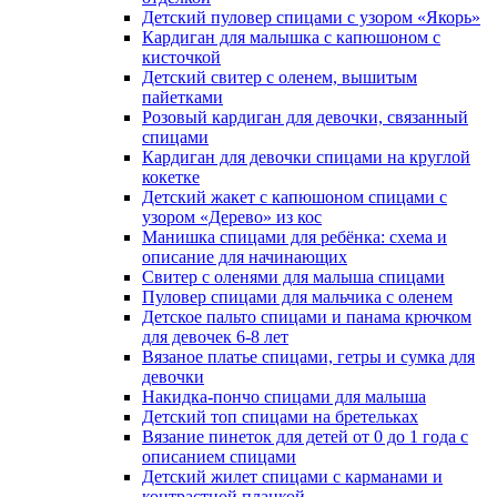
Детский пуловер спицами с узором «Якорь»
Кардиган для малышка с капюшоном с
кисточкой
Детский свитер с оленем, вышитым
пайетками
Розовый кардиган для девочки, связанный
спицами
Кардиган для девочки спицами на круглой
кокетке
Детский жакет с капюшоном спицами с
узором «Дерево» из кос
Манишка спицами для ребёнка: схема и
описание для начинающих
Свитер с оленями для малыша спицами
Пуловер спицами для мальчика с оленем
Детское пальто спицами и панама крючком
для девочек 6-8 лет
Вязаное платье спицами, гетры и сумка для
девочки
Накидка-пончо спицами для малыша
Детский топ спицами на бретельках
Вязание пинеток для детей от 0 до 1 года с
описанием спицами
Детский жилет спицами с карманами и
контрастной планкой