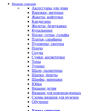
Вязание спицами
Аксессуары для дома
Варежки, митенки
Жакеты, кофточки
Кардиганы
Жилеты, безрукавки
Купальники
Носки, гетры, гольфы
Платья, сарафаны
Пуловеры, свитера
Пончо
Снуды
Сумки, косметички
Топы
Туники
Шали, палантины
Шапки, береты
Шарфы, манишки
Юбки
Вязание детям
Вязание для новорожденных
Схемы вязания для мужчин
Обучение
Узоры спицами