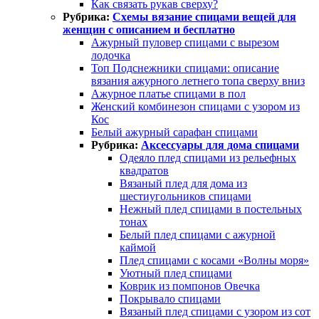
Как связать рукав сверху?
Рубрика:
Схемы вязание спицами вещей для
женщин с описанием и бесплатно
Ажурный пуловер спицами с вырезом
лодочка
Топ Подснежники спицами: описание
вязания ажурного летнего топа сверху вниз
Ажурное платье спицами в пол
Женский комбинезон спицами с узором из
Кос
Белый ажурный сарафан спицами
Рубрика:
Аксессуары для дома спицами
Одеяло плед спицами из рельефных
квадратов
Вязаный плед для дома из
шестиугольников спицами
Нежный плед спицами в постельных
тонах
Белый плед спицами с ажурной
каймой
Плед спицами с косами «Волны моря»
Уютный плед спицами
Коврик из помпонов Овечка
Покрывало спицами
Вязаный плед спицами с узором из сот