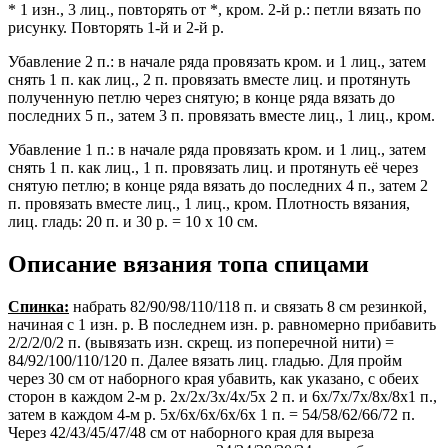
* 1 изн., 3 лиц., повторять от *, кром. 2-й р.: петли вязать по
рисунку. Повторять 1-й и 2-й р.
Убавление 2 п.: в начале ряда провязать кром. и 1 лиц., затем
снять 1 п. как лиц., 2 п. провязать вместе лиц. и протянуть
полученную петлю через снятую; в конце ряда вязать до
последних 5 п., затем 3 п. провязать вместе лиц., 1 лиц., кром.
Убавление 1 п.: в начале ряда провязать кром. и 1 лиц., затем
снять 1 п. как лиц., 1 п. провязать лиц. и протянуть её через
снятую петлю; в конце ряда вязать до последних 4 п., затем 2
п. провязать вместе лиц., 1 лиц., кром. Плотность вязания,
лиц. гладь: 20 п. и 30 р. = 10 x 10 см.
Описание вязания топа спицами
Спинка:
набрать 82/90/98/110/118 п. и связать 8 см резинкой,
начиная с 1 изн. р. В последнем изн. р. равномерно прибавить
2/2/2/0/2 п. (вывязать изн. скрещ. из поперечной нити) =
84/92/100/110/120 п. Далее вязать лиц. гладью. Для пройм
через 30 см от наборного края убавить, как указано, с обеих
сторон в каждом 2-м р. 2х/2х/3х/4х/5х 2 п. и 6х/7х/7х/8х/8х1 п.,
затем в каждом 4-м р. 5х/6х/6х/6х/6х 1 п. = 54/58/62/66/72 п.
Через 42/43/45/47/48 см от наборного края для выреза