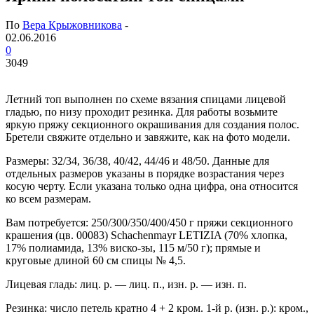
По
Вера Крыжовникова
-
02.06.2016
0
3049
Летний топ выполнен по схеме вязания спицами лицевой
гладью, по низу проходит резинка. Для работы возьмите
яркую пряжу секционного окрашивания для создания полос.
Бретели свяжите отдельно и завяжите, как на фото модели.
Размеры: 32/34, 36/38, 40/42, 44/46 и 48/50. Данные для
отдельных размеров указаны в порядке возрастания через
косую черту. Если указана только одна цифра, она относится
ко всем размерам.
Вам потребуется: 250/300/350/400/450 г пряжи секционного
крашения (цв. 00083) Schachenmayr LETIZIA (70% хлопка,
17% полиамида, 13% виско-зы, 115 м/50 г); прямые и
круговые длиной 60 см спицы № 4,5.
Лицевая гладь: лиц. р. — лиц. п., изн. р. — изн. п.
Резинка: число петель кратно 4 + 2 кром. 1-й р. (изн. р.): кром.,