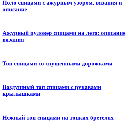
Поло спицами с ажурным узором, вязания и
описание
Ажурный пуловер спицами на лето: описание
вязания
Топ спицами со спущенными дорожками
Воздушный топ спицами с рукавами
крылышками
Нежный топ спицами на тонких бретелях