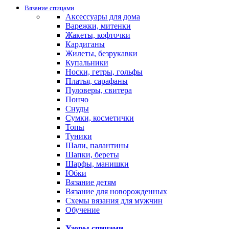
Вязание спицами
Аксессуары для дома
Варежки, митенки
Жакеты, кофточки
Кардиганы
Жилеты, безрукавки
Купальники
Носки, гетры, гольфы
Платья, сарафаны
Пуловеры, свитера
Пончо
Снуды
Сумки, косметички
Топы
Туники
Шали, палантины
Шапки, береты
Шарфы, манишки
Юбки
Вязание детям
Вязание для новорожденных
Схемы вязания для мужчин
Обучение
Узоры спицами