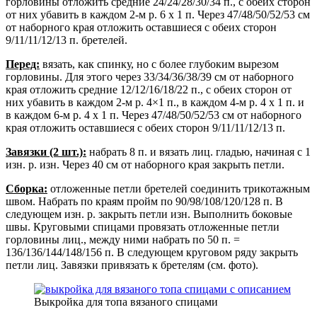
горловины отложить средние 24/24/28/30/34 п., с обеих сторон
от них убавить в каждом 2-м р. 6 х 1 п. Через 47/48/50/52/53 см
от наборного края отложить оставшиеся с обеих сторон
9/11/11/12/13 п. бретелей.
Перед:
вязать, как спинку, но с более глубоким вырезом
горловины. Для этого через 33/34/36/38/39 см от наборного
края отложить средние 12/12/16/18/22 п., с обеих сторон от
них убавить в каждом 2-м р. 4×1 п., в каждом 4-м р. 4 х 1 п. и
в каждом 6-м р. 4 х 1 п. Через 47/48/50/52/53 см от наборного
края отложить оставшиеся с обеих сторон 9/11/11/12/13 п.
Завязки (2 шт.):
набрать 8 п. и вязать лиц. гладью, начиная с 1
изн. р. изн. Через 40 см от наборного края закрыть петли.
Сборка:
отложенные петли бретелей соединить трикотажным
швом. Набрать по краям пройм по 90/98/108/120/128 п. В
следующем изн. р. закрыть петли изн. Выполнить боковые
швы. Круговыми спицами провязать отложенные петли
горловины лиц., между ними набрать по 50 п. =
136/136/144/148/156 п. В следующем круговом ряду закрыть
петли лиц. Завязки привязать к бретелям (см. фото).
Выкройка для топа вязаного спицами