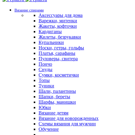
Вязание спицами
Аксессуары для дома
Варежки, митенки
Жакеты, кофточки
Кардиганы
Жилеты, безрукавки
Купальники
Носки, гетры, гольфы
Платья, сарафаны
Пуловеры, свитера
Пончо
Снуды
Сумки, косметички
Топы
Туники
Шали, палантины
Шапки, береты
Шарфы, манишки
Юбки
Вязание детям
Вязание для новорожденных
Схемы вязания для мужчин
Обучение