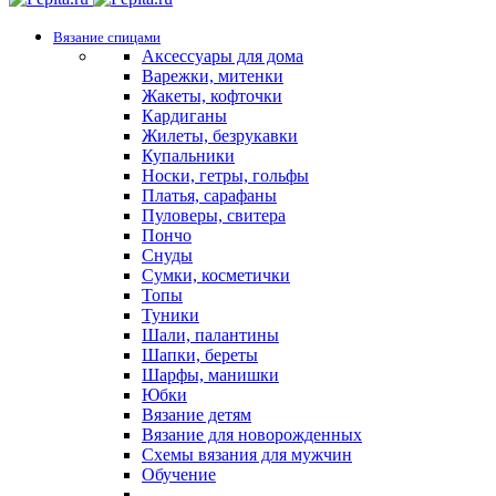
Вязание спицами
Аксессуары для дома
Варежки, митенки
Жакеты, кофточки
Кардиганы
Жилеты, безрукавки
Купальники
Носки, гетры, гольфы
Платья, сарафаны
Пуловеры, свитера
Пончо
Снуды
Сумки, косметички
Топы
Туники
Шали, палантины
Шапки, береты
Шарфы, манишки
Юбки
Вязание детям
Вязание для новорожденных
Схемы вязания для мужчин
Обучение