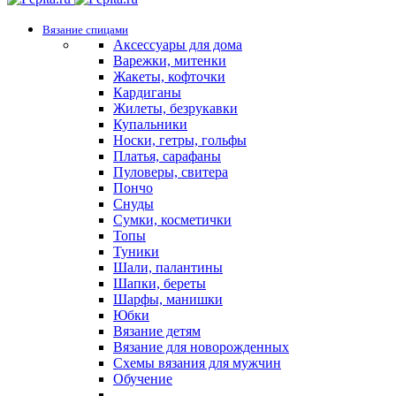
Вязание спицами
Аксессуары для дома
Варежки, митенки
Жакеты, кофточки
Кардиганы
Жилеты, безрукавки
Купальники
Носки, гетры, гольфы
Платья, сарафаны
Пуловеры, свитера
Пончо
Снуды
Сумки, косметички
Топы
Туники
Шали, палантины
Шапки, береты
Шарфы, манишки
Юбки
Вязание детям
Вязание для новорожденных
Схемы вязания для мужчин
Обучение