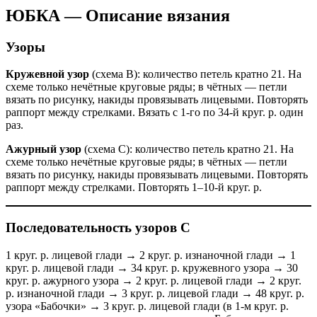
ЮБКА — Описание вязания
Узоры
Кружевной узор
(схема В): количество петель кратно 21. На
схеме только нечётные круговые ряды; в чётных — петли
вязать по рисунку, накиды провязывать лицевыми. Повторять
раппорт между стрелками. Вязать с 1-го по 34-й круг. р. один
раз.
Ажурный узор
(схема С): количество петель кратно 21. На
схеме только нечётные круговые ряды; в чётных — петли
вязать по рисунку, накиды провязывать лицевыми. Повторять
раппорт между стрелками. Повторять 1–10-й круг. р.
Последовательность узоров С
1 круг. р. лицевой глади → 2 круг. р. изнаночной глади → 1
круг. р. лицевой глади → 34 круг. р. кружевного узора → 30
круг. р. ажурного узора → 2 круг. р. лицевой глади → 2 круг.
р. изнаночной глади → 3 круг. р. лицевой глади → 48 круг. р.
узора «Бабочки» → 3 круг. р. лицевой глади (в 1-м круг. р.