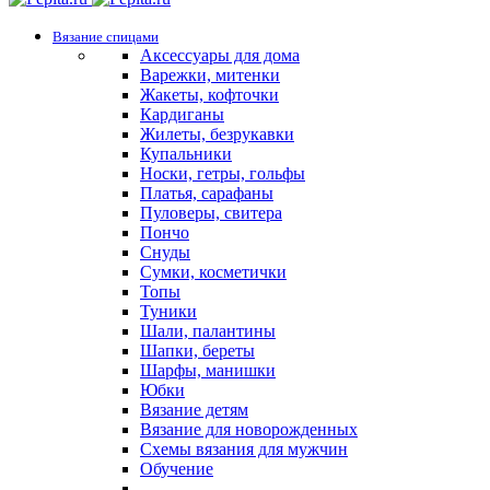
Вязание спицами
Аксессуары для дома
Варежки, митенки
Жакеты, кофточки
Кардиганы
Жилеты, безрукавки
Купальники
Носки, гетры, гольфы
Платья, сарафаны
Пуловеры, свитера
Пончо
Снуды
Сумки, косметички
Топы
Туники
Шали, палантины
Шапки, береты
Шарфы, манишки
Юбки
Вязание детям
Вязание для новорожденных
Схемы вязания для мужчин
Обучение