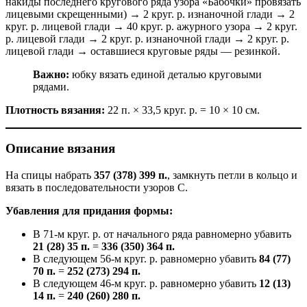
накиды последнего кругового ряда узора «Бабочки» провязать
лицевыми скрещенными) → 2 круг. р. изнаночной глади → 2
круг. р. лицевой глади → 40 круг. р. ажурного узора → 2 круг.
р. лицевой глади → 2 круг. р. изнаночной глади → 2 круг. р.
лицевой глади → оставшиеся круговые ряды — резинкой.
Важно:
юбку вязать единой деталью круговыми
рядами.
Плотность вязания:
22 п. × 33,5 круг. р. = 10 × 10 см.
Описание вязания
На спицы набрать
357 (378) 399 п.
, замкнуть петли в кольцо и
вязать в последовательности узоров С.
Убавления для придания формы:
В 71-м круг. р. от начального ряда равномерно убавить
21 (28) 35 п.
=
336 (350) 364 п.
В следующем 56-м круг. р. равномерно убавить
84 (77)
70 п.
=
252 (273) 294 п.
В следующем 46-м круг. р. равномерно убавить
12 (13)
14 п.
=
240 (260) 280 п.