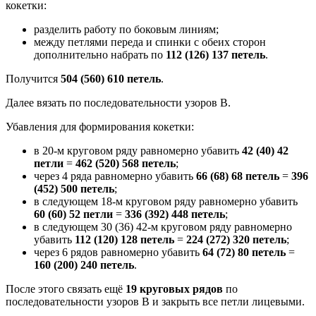
кокетки:
разделить работу по боковым линиям;
между петлями переда и спинки с обеих сторон
дополнительно набрать по
112 (126) 137 петель
.
Получится
504 (560) 610 петель
.
Далее вязать по последовательности узоров В.
Убавления для формирования кокетки:
в 20-м круговом ряду равномерно убавить
42 (40) 42
петли
=
462 (520) 568 петель
;
через 4 ряда равномерно убавить
66 (68) 68 петель
=
396
(452) 500 петель
;
в следующем 18-м круговом ряду равномерно убавить
60 (60) 52 петли
=
336 (392) 448 петель
;
в следующем 30 (36) 42-м круговом ряду равномерно
убавить
112 (120) 128 петель
=
224 (272) 320 петель
;
через 6 рядов равномерно убавить
64 (72) 80 петель
=
160 (200) 240 петель
.
После этого связать ещё
19 круговых рядов
по
последовательности узоров В и закрыть все петли лицевыми.