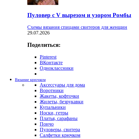
Пуловер с V вырезом и узором Ромбы
Схемы вязания спицами свитеров для женщин
29.07.2026
Поделиться:
Pinterest
ВКонтакте
Одноклассники
Вязание крючком
Аксессуары для дома
Воротники
Жакеты, кофточки
Жилеты, безрукавки
Купальники
Носки, гетры
Платья, сарафаны
Пончо
Пуловеры, свитера
Салфетки крючком