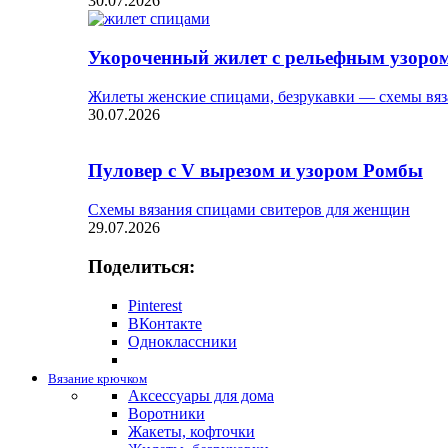
30.07.2026
Укороченный жилет с рельефным узоро
Жилеты женские спицами, безрукавки — схемы вяз
30.07.2026
Пуловер с V вырезом и узором Ромбы
Схемы вязания спицами свитеров для женщин
29.07.2026
Поделиться:
Pinterest
ВКонтакте
Одноклассники
Вязание крючком
Аксессуары для дома
Воротники
Жакеты, кофточки