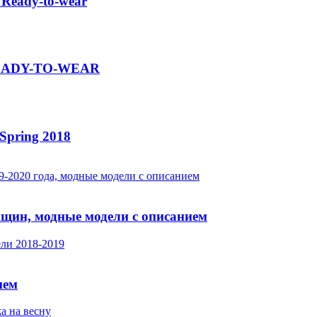
 Ready-to-wear
 READY-TO-WEAR
Spring 2018
нщин, модные модели с описанием
ием