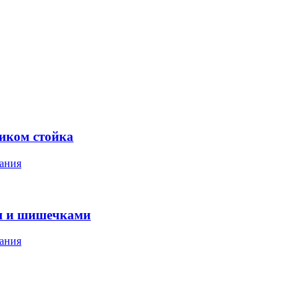
ником стойка
ания
м и шишечками
ания