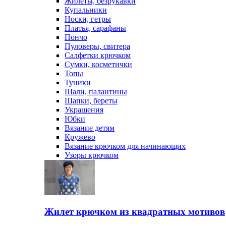
Жилеты, безрукавки
Купальники
Носки, гетры
Платья, сарафаны
Пончо
Пуловеры, свитера
Салфетки крючком
Сумки, косметички
Топы
Туники
Шали, палантины
Шапки, береты
Украшения
Юбки
Вязание детям
Кружево
Вязание крючком для начинающих
Узоры крючком
Жилет крючком из квадратных мотивов