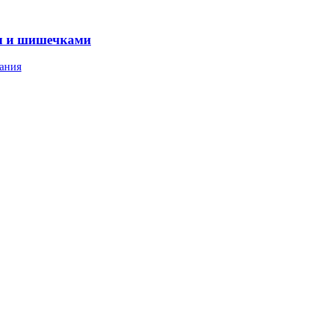
м и шишечками
ания