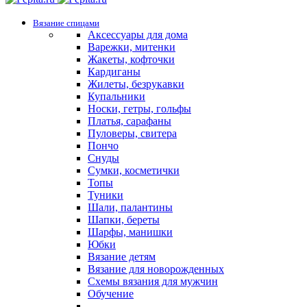
Вязание спицами
Аксессуары для дома
Варежки, митенки
Жакеты, кофточки
Кардиганы
Жилеты, безрукавки
Купальники
Носки, гетры, гольфы
Платья, сарафаны
Пуловеры, свитера
Пончо
Снуды
Сумки, косметички
Топы
Туники
Шали, палантины
Шапки, береты
Шарфы, манишки
Юбки
Вязание детям
Вязание для новорожденных
Схемы вязания для мужчин
Обучение