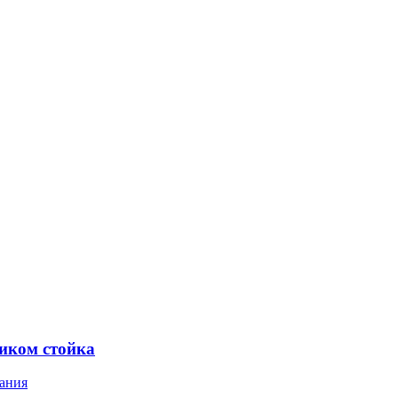
ником стойка
ания