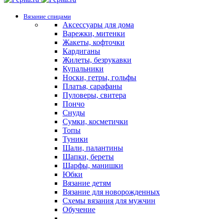
Вязание спицами
Аксессуары для дома
Варежки, митенки
Жакеты, кофточки
Кардиганы
Жилеты, безрукавки
Купальники
Носки, гетры, гольфы
Платья, сарафаны
Пуловеры, свитера
Пончо
Снуды
Сумки, косметички
Топы
Туники
Шали, палантины
Шапки, береты
Шарфы, манишки
Юбки
Вязание детям
Вязание для новорожденных
Схемы вязания для мужчин
Обучение