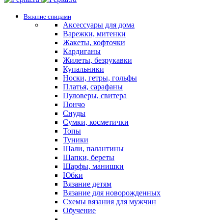
Вязание спицами
Аксессуары для дома
Варежки, митенки
Жакеты, кофточки
Кардиганы
Жилеты, безрукавки
Купальники
Носки, гетры, гольфы
Платья, сарафаны
Пуловеры, свитера
Пончо
Снуды
Сумки, косметички
Топы
Туники
Шали, палантины
Шапки, береты
Шарфы, манишки
Юбки
Вязание детям
Вязание для новорожденных
Схемы вязания для мужчин
Обучение