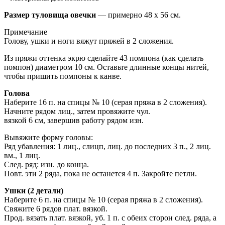
Размер туловища овечки
— примерно 48 х 56 см.
Примечание
Голову, ушки и ноги вяжут пряжей в 2 сложения.
Из пряжи оттенка экрю сделайте 43 помпона (как сделать
помпон) диаметром 10 см. Оставьте длинные концы нитей,
чтобы пришить помпоны к канве.
Голова
Наберите 16 п. на спицы № 10 (серая пряжа в 2 сложения).
Начните рядом лиц., затем провяжите чул.
вязкой 6 см, завершив работу рядом изн.
Вывяжите форму головы:
Ряд убавления: 1 лиц., слицп, лиц. до последних 3 п., 2 лиц.
вм., 1 лиц.
След. ряд: изн. до конца.
Повт. эти 2 ряда, пока не останется 4 п. Закройте петли.
Ушки (2 детали)
Наберите 6 п. на спицы № 10 (серая пряжа в 2 сложения).
Свяжите 6 рядов плат. вязкой.
Прод. вязать плат. вязкой, уб. 1 п. с обеих сторон след. ряда, а