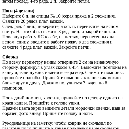
затем послед. 4-го ряда. 2 п. Закройте петли.
Ноги (4 детали)
Наберите 8 п. на спицы № 10 (серая пряжа в 2 сложения).
Свяжите 20 рядов плат, вязкой.
След. ряд: 4 лиц., поверните, а ост. п. перенесите на вспом.
спицу. На этих 4 п. свяжите 3 ряда лиц. и закройте петли.
Повернув работу ЛС к себе, на петлях, перенесенных на
вспом. спицу, введите в работу пряжу в два сложения и
свяжите 4 ряда плат, вязкой. Закройте петли.
Сборка
По всему периметру канвы отверните 2 см на изнаночную
сторону, формируя в углах скосы в 45°. Выложите помпоны на
канву и, если нужно, измените ее размер. Снимите помпоны,
пришейте подгибы. Пришейте помпоны к канве как можно
ближе друг к другу. Должно получиться 7 рядов по 6
помпонов.
Последний помпон, хвостик, пришейте по центру одного из
краев канвы. Пришейте к голове ушки.
Пряжей цвета экрю вышейте детали мордочки овечки, взяв за
образец фото внизу. Пришейте голову и ноги.
Рукодельнице на заметку: чтобы коврик не скользил по
гладкому полу, пришить к канве подкладку из не скользкой