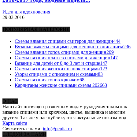
Идеи для вдохновения
29.03.2016
ПОПУЛЯРНАЯ КАТЕГОРИЯ
Схемы вязания спицами свитеров для женщин
444
Вязаные жакеты спицами для женщин с описанием
236
Схемы вязания топов спицами для женщин
209
Схемы вязания платьев спицами для женщин
147
Вязание для детей от 0 до 3 лет и старше
147
Схемы вязания женских шапок спицами
123
Узоры спицами с описанием и схемами
83
Схемы вязания топов крючком
68
Кардиганы женские спицами схемы 2026
63
О НАС
Наш сайт посвящен различным видам рукоделия таким как
вязание спицами или крючком, шитье, вышивка и многим
другим. Так же у нас публикуются актуальные показы мод.
Карта сайта
Свяжитесь с нами:
info@pepita.ru
СЛЕДУЙ ЗА НАМИ