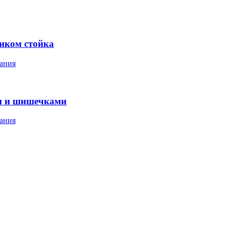
ником стойка
ания
м и шишечками
ания