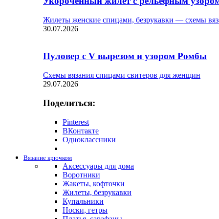
Укороченный жилет с рельефным узоро
Жилеты женские спицами, безрукавки — схемы вяз
30.07.2026
Пуловер с V вырезом и узором Ромбы
Схемы вязания спицами свитеров для женщин
29.07.2026
Поделиться:
Pinterest
ВКонтакте
Одноклассники
Вязание крючком
Аксессуары для дома
Воротники
Жакеты, кофточки
Жилеты, безрукавки
Купальники
Носки, гетры
Платья, сарафаны