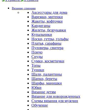
Вязание спицами
Аксессуары для дома
Варежки, митенки
Жакеты, кофточки
Кардиганы
Жилеты, безрукавки
Купальники
Носки, гетры, гольфы
Платья, сарафаны
Пуловеры, свитера
Пончо
Снуды
Сумки, косметички
Топы
Туники
Шали, палантины
Шапки, береты
Шарфы, манишки
Юбки
Вязание детям
Вязание для новорожденных
Схемы вязания для мужчин
Обучение