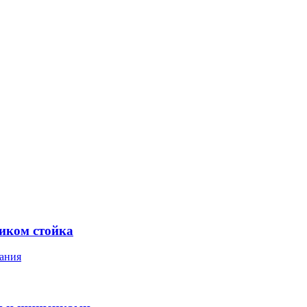
ником стойка
ания