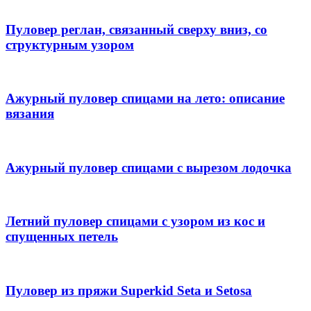
Пуловер реглан, связанный сверху вниз, со
структурным узором
Ажурный пуловер спицами на лето: описание
вязания
Ажурный пуловер спицами с вырезом лодочка
Летний пуловер спицами с узором из кос и
спущенных петель
Пуловер из пряжи Superkid Seta и Setosa