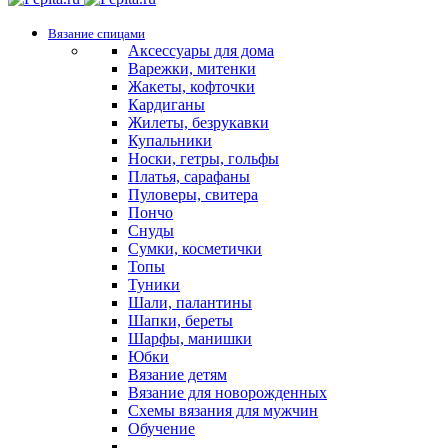
Вязание спицами
Аксессуары для дома
Варежки, митенки
Жакеты, кофточки
Кардиганы
Жилеты, безрукавки
Купальники
Носки, гетры, гольфы
Платья, сарафаны
Пуловеры, свитера
Пончо
Снуды
Сумки, косметички
Топы
Туники
Шали, палантины
Шапки, береты
Шарфы, манишки
Юбки
Вязание детям
Вязание для новорожденных
Схемы вязания для мужчин
Обучение