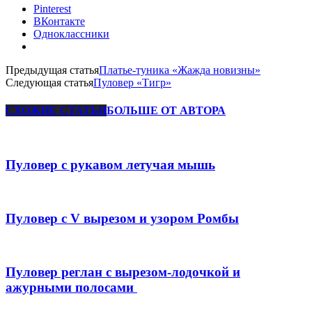
Pinterest
ВКонтакте
Одноклассники
Предыдущая статья
Платье-туника «Жажда новизны»
Следующая статья
Пуловер «Тигр»
СХОЖИЕ СТАТЬИ
БОЛЬШЕ ОТ АВТОРА
Пуловер с рукавом летучая мышь
Пуловер с V вырезом и узором Ромбы
Пуловер реглан с вырезом-лодочкой и
ажурными полосами