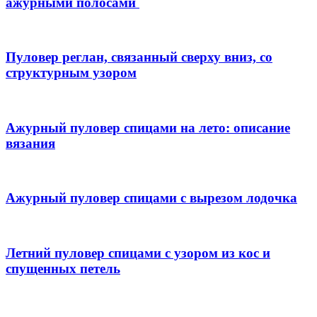
ажурными полосами
Пуловер реглан, связанный сверху вниз, со
структурным узором
Ажурный пуловер спицами на лето: описание
вязания
Ажурный пуловер спицами с вырезом лодочка
Летний пуловер спицами с узором из кос и
спущенных петель