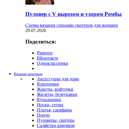
Пуловер с V вырезом и узором Ромбы
Схемы вязания спицами свитеров для женщин
29.07.2026
Поделиться:
Pinterest
ВКонтакте
Одноклассники
Вязание крючком
Аксессуары для дома
Воротники
Жакеты, кофточки
Жилеты, безрукавки
Купальники
Носки, гетры
Платья, сарафаны
Пончо
Пуловеры, свитера
Салфетки крючком