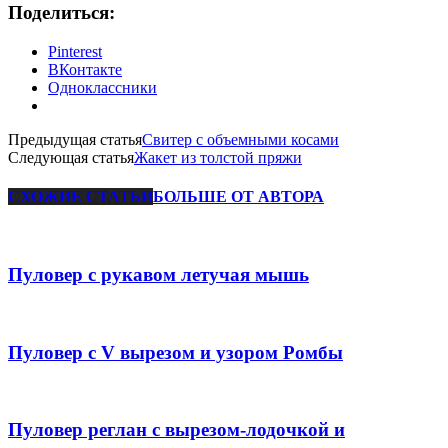
Поделиться:
Pinterest
ВКонтакте
Одноклассники
Предыдущая статья
Свитер с объемными косами
Следующая статья
Жакет из толстой пряжи
СХОЖИЕ СТАТЬИ
БОЛЬШЕ ОТ АВТОРА
Пуловер с рукавом летучая мышь
Пуловер с V вырезом и узором Ромбы
Пуловер реглан с вырезом-лодочкой и