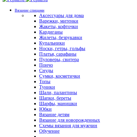
Вязание спицами
Аксессуары для дома
Варежки, митенки
Жакеты, кофточки
Кардиганы
Жилеты, безрукавки
Купальники
Носки, гетры, гольфы
Платья, сарафаны
Пуловеры, свитера
Пончо
Снуды
Сумки, косметички
Топы
Туники
Шали, палантины
Шапки, береты
Шарфы, манишки
Юбки
Вязание детям
Вязание для новорожденных
Схемы вязания для мужчин
Обучение