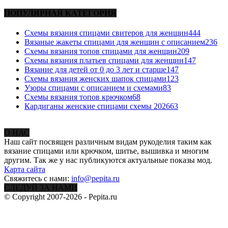
ПОПУЛЯРНАЯ КАТЕГОРИЯ
Схемы вязания спицами свитеров для женщин
444
Вязаные жакеты спицами для женщин с описанием
236
Схемы вязания топов спицами для женщин
209
Схемы вязания платьев спицами для женщин
147
Вязание для детей от 0 до 3 лет и старше
147
Схемы вязания женских шапок спицами
123
Узоры спицами с описанием и схемами
83
Схемы вязания топов крючком
68
Кардиганы женские спицами схемы 2026
63
О НАС
Наш сайт посвящен различным видам рукоделия таким как
вязание спицами или крючком, шитье, вышивка и многим
другим. Так же у нас публикуются актуальные показы мод.
Карта сайта
Свяжитесь с нами:
info@pepita.ru
СЛЕДУЙ ЗА НАМИ
© Copyright 2007-2026 - Pepita.ru