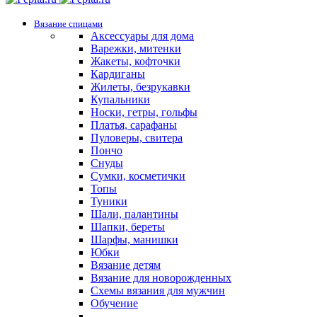
Вязание спицами
Аксессуары для дома
Варежки, митенки
Жакеты, кофточки
Кардиганы
Жилеты, безрукавки
Купальники
Носки, гетры, гольфы
Платья, сарафаны
Пуловеры, свитера
Пончо
Снуды
Сумки, косметички
Топы
Туники
Шали, палантины
Шапки, береты
Шарфы, манишки
Юбки
Вязание детям
Вязание для новорожденных
Схемы вязания для мужчин
Обучение