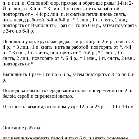
п. и изн. п. Основной /вор, прямые и обратные ряды: 1-й н 2-
Й р.: лиц. п. 3-й р.: * 3 лиц., 1 п. снять, нить за работой,
повторять от «. 4-й р.: лиц. п. и снятые петли вновь снять,
нить перед работой. 5-й и 6-й р.: * 1 лиц., 1 п. снять, 2 лиц.,
повторять от Выполнить 1 раз с 1-го по 6-й р., затем повторять
с 3-го по 6-й р.
Основной узор, круговые ряды: 1-й р.; лиц. п. 2-й р.; изн. п. 3-
й р.: * 3 лиц., 1 п. снять, нить за работой, повторять от *. 4-й
р.: * 3 изн., 1 п. сиять, повторять от *. 5-й р.; * 1 лиц., 1 п.
снять, 2 лиц., повторять от *. 6-й р.; * 1 изн., 1 п. снять, 2 изн.,
повторять от *.
Выполнить 1 разе 1-го по 6-й р., затем повторять с 3-го по 6-й
р.
Последовательность чередования полос попеременно по 2 р.
белой, серой и сиреневой нитью.
Плотность вязания, основном узор: 12 п. и 23 р. — 10 х 10 см.
Описание работы:
для наушника набрать белой нитью 6 п. и вязать основным