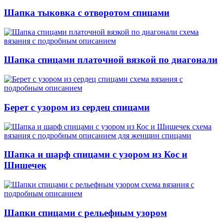
Шапка тыковка с отворотом спицами
Шапка спицами платочной вязкой по диагонали
Берет с узором из сердец спицами
Шапка и шарф спицами с узором из Кос и
Шишечек
Шапки спицами с рельефным узором