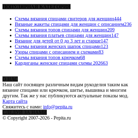
ПОПУЛЯРНАЯ КАТЕГОРИЯ
Схемы вязания спицами свитеров для женщин
444
Вязаные жакеты спицами для женщин с описанием
236
Схемы вязания топов спицами для женщин
209
Схемы вязания платьев спицами для женщин
147
Вязание для детей от 0 до 3 лет и старше
147
Схемы вязания женских шапок спицами
123
Узоры спицами с описанием и схемами
83
Схемы вязания топов крючком
68
Кардиганы женские спицами схемы 2026
63
О НАС
Наш сайт посвящен различным видам рукоделия таким как
вязание спицами или крючком, шитье, вышивка и многим
другим. Так же у нас публикуются актуальные показы мод.
Карта сайта
Свяжитесь с нами:
info@pepita.ru
СЛЕДУЙ ЗА НАМИ
© Copyright 2007-2026 - Pepita.ru