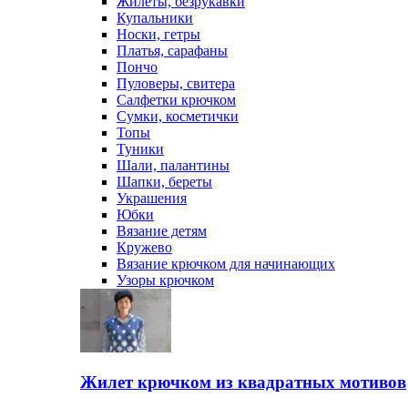
Жилеты, безрукавки
Купальники
Носки, гетры
Платья, сарафаны
Пончо
Пуловеры, свитера
Салфетки крючком
Сумки, косметички
Топы
Туники
Шали, палантины
Шапки, береты
Украшения
Юбки
Вязание детям
Кружево
Вязание крючком для начинающих
Узоры крючком
Жилет крючком из квадратных мотивов