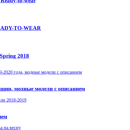
 Ready-to-wear
 READY-TO-WEAR
Spring 2018
нщин, модные модели с описанием
ием