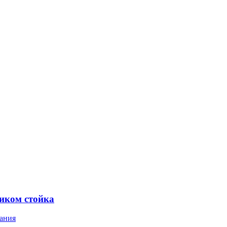
ником стойка
ания