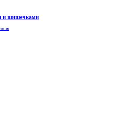
м и шишечками
ания