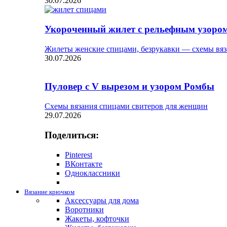
30.07.2026
Укороченный жилет с рельефным узоро
Жилеты женские спицами, безрукавки — схемы вяз
30.07.2026
Пуловер с V вырезом и узором Ромбы
Схемы вязания спицами свитеров для женщин
29.07.2026
Поделиться:
Pinterest
ВКонтакте
Одноклассники
Вязание крючком
Аксессуары для дома
Воротники
Жакеты, кофточки