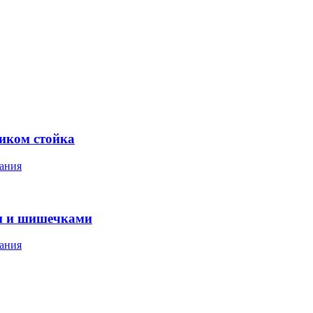
ником стойка
ания
м и шишечками
ания