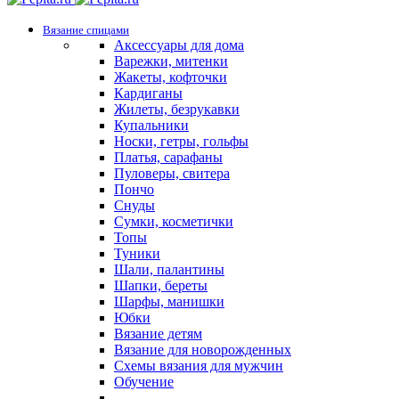
Вязание спицами
Аксессуары для дома
Варежки, митенки
Жакеты, кофточки
Кардиганы
Жилеты, безрукавки
Купальники
Носки, гетры, гольфы
Платья, сарафаны
Пуловеры, свитера
Пончо
Снуды
Сумки, косметички
Топы
Туники
Шали, палантины
Шапки, береты
Шарфы, манишки
Юбки
Вязание детям
Вязание для новорожденных
Схемы вязания для мужчин
Обучение