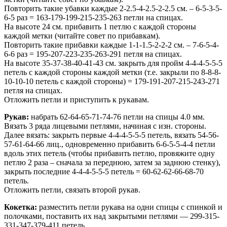
Повторить такие убавки каждые 2-2.5-4-2.5-2-2.5 см. – 6-5-3-5-
6-5 раз = 163-179-199-215-235-263 петли на спицах.
На высоте 24 см. прибавить 1 петлю с каждой стороны
каждой метки (читайте совет по прибавкам).
Повторить такие прибавки каждые 1-1-1.5-2-2-2 см. – 7-6-5-4-
6-6 раз = 195-207-223-235-263-291 петля на спицах.
На высоте 35-37-38-40-41-43 см. закрыть для пройм 4-4-4-5-5-5
петель с каждой стороны каждой метки (т.е. закрыли по 8-8-8-
10-10-10 петель с каждой стороны) = 179-191-207-215-243-271
петля на спицах.
Отложить петли и приступить к рукавам.
Рукав:
набрать 62-64-65-71-74-76 петли на спицы 4.0 мм.
Вязать 3 ряда лицевыми петлями, начиная с изн. стороны.
Далее вязать: закрыть первые 4-4-4-5-5-5 петель, вязать 54-56-
57-61-64-66 лиц., одновременно прибавить 6-6-5-5-4-4 петли
вдоль этих петель (чтобы прибавить петлю, провяжите одну
петлю 2 раза – сначала за переднюю, затем за заднюю стенку),
закрыть последние 4-4-4-5-5-5 петель = 60-62-62-66-68-70
петель.
Отложить петли, связать второй рукав.
Кокетка:
разместить петли рукава на одни спицы с спинкой и
полочками, поставить их над закрытыми петлями — 299-315-
331-347-379-411 петель.