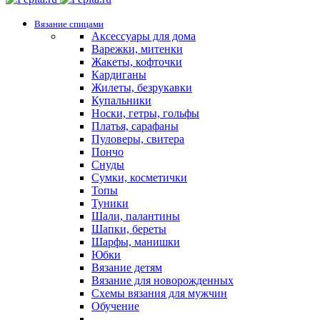
Вязание спицами
Аксессуары для дома
Варежки, митенки
Жакеты, кофточки
Кардиганы
Жилеты, безрукавки
Купальники
Носки, гетры, гольфы
Платья, сарафаны
Пуловеры, свитера
Пончо
Снуды
Сумки, косметички
Топы
Туники
Шали, палантины
Шапки, береты
Шарфы, манишки
Юбки
Вязание детям
Вязание для новорожденных
Схемы вязания для мужчин
Обучение