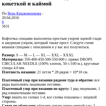
кокеткой и каймой
По
Вера Крыжовникова
-
20.04.2016
0
5631
Кофточка спицами выполнена простым узором лцевой глади
и ажурным узором, который также прост. Следуте схеме
вязания спицами с описанием и у вас все получиться.
Размер:
S — M — L — XL — XXL – XXXL
Материалы:
350-400-450-500-550-600 г. пряжи DROPS
CIRCULAR NEEDLE (100% хлопок, 50 г./100 м.), круговые
спицы 4.0 мм.
Плотность вязания:
21 петля * 28 рядов = 10*10 см.
Платочный узор при вязании рядами туда и обратно:
все
ряды выполнять лицевыми петлями.
Платочный узор при вязании по кругу:
1 ряд лицевыми, 1
ряд изнаночными петлями.
Узор:
вязать по схемах 1-4, все схемы показаны с лицевой
стороны.
Совет по убавками:
убавлять петлю перед меткой как: 2