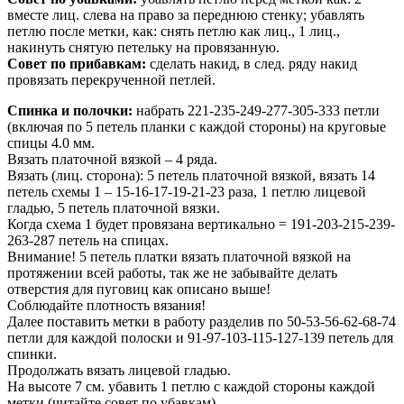
вместе лиц. слева на право за переднюю стенку; убавлять
петлю после метки, как: снять петлю как лиц., 1 лиц.,
накинуть снятую петельку на провязанную.
Совет по прибавкам:
сделать накид, в след. ряду накид
провязать перекрученной петлей.
Спинка и полочки:
набрать 221-235-249-277-305-333 петли
(включая по 5 петель планки с каждой стороны) на круговые
спицы 4.0 мм.
Вязать платочной вязкой – 4 ряда.
Вязать (лиц. сторона): 5 петель платочной вязкой, вязать 14
петель схемы 1 – 15-16-17-19-21-23 раза, 1 петлю лицевой
гладью, 5 петель платочной вязки.
Когда схема 1 будет провязана вертикально = 191-203-215-239-
263-287 петель на спицах.
Внимание! 5 петель платки вязать платочной вязкой на
протяжении всей работы, так же не забывайте делать
отверстия для пуговиц как описано выше!
Соблюдайте плотность вязания!
Далее поставить метки в работу разделив по 50-53-56-62-68-74
петли для каждой полоски и 91-97-103-115-127-139 петель для
спинки.
Продолжать вязать лицевой гладью.
На высоте 7 см. убавить 1 петлю с каждой стороны каждой
метки (читайте совет по убавкам).