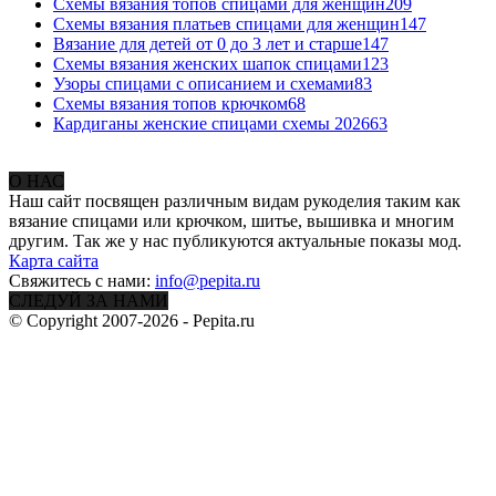
Схемы вязания топов спицами для женщин
209
Схемы вязания платьев спицами для женщин
147
Вязание для детей от 0 до 3 лет и старше
147
Схемы вязания женских шапок спицами
123
Узоры спицами с описанием и схемами
83
Схемы вязания топов крючком
68
Кардиганы женские спицами схемы 2026
63
О НАС
Наш сайт посвящен различным видам рукоделия таким как
вязание спицами или крючком, шитье, вышивка и многим
другим. Так же у нас публикуются актуальные показы мод.
Карта сайта
Свяжитесь с нами:
info@pepita.ru
СЛЕДУЙ ЗА НАМИ
© Copyright 2007-2026 - Pepita.ru