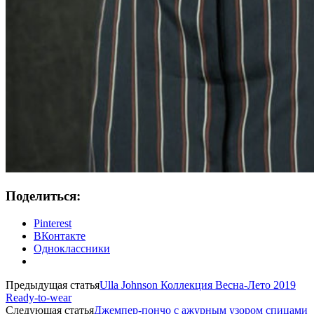
Поделиться:
Pinterest
ВКонтакте
Одноклассники
Предыдущая статья
Ulla Johnson Коллекция Весна-Лето 2019
Ready-to-wear
Следующая статья
Джемпер-пончо с ажурным узором спицами