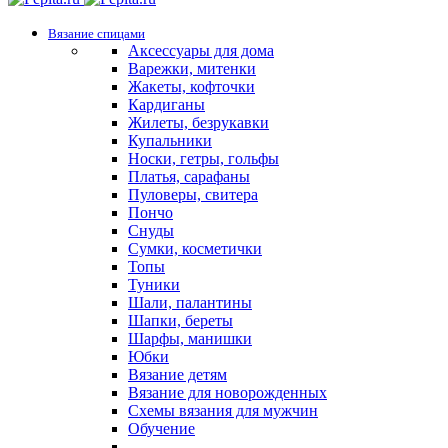
Вязание спицами
Аксессуары для дома
Варежки, митенки
Жакеты, кофточки
Кардиганы
Жилеты, безрукавки
Купальники
Носки, гетры, гольфы
Платья, сарафаны
Пуловеры, свитера
Пончо
Снуды
Сумки, косметички
Топы
Туники
Шали, палантины
Шапки, береты
Шарфы, манишки
Юбки
Вязание детям
Вязание для новорожденных
Схемы вязания для мужчин
Обучение