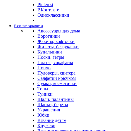
Pinterest
ВКонтакте
Одноклассники
Вязание крючком
Аксессуары для дома
Воротники
Жакеты, кофточки
Жилеты, безрукавки
Купальники
Носки, гетры
Платья, сарафаны
Пончо
Пуловеры, свитера
Салфетки крючком
Сумки, косметички
Топы
Туники
Шали, палантины
Шапки, береты
Украшения
Юбки
Вязание детям
Кружево
Вязание крючком для начинающих