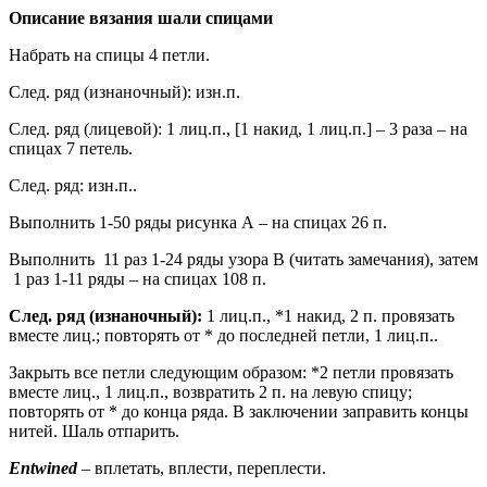
Описание вязания шали спицами
Набрать на спицы 4 петли.
След. ряд (изнаночный): изн.п.
След. ряд (лицевой): 1 лиц.п., [1 накид, 1 лиц.п.] – 3 раза – на
спицах 7 петель.
След. ряд: изн.п..
Выполнить 1-50 ряды рисунка А – на спицах 26 п.
Выполнить 11 раз 1-24 ряды узора В (читать замечания), затем
1 раз 1-11 ряды – на спицах 108 п.
След. ряд (изнаночный):
1 лиц.п., *1 накид, 2 п. провязать
вместе лиц.; повторять от * до последней петли, 1 лиц.п..
Закрыть все петли следующим образом: *2 петли провязать
вместе лиц., 1 лиц.п., возвратить 2 п. на левую спицу;
повторять от * до конца ряда. В заключении заправить концы
нитей. Шаль отпарить.
Entwined
– вплетать, вплести, переплести.