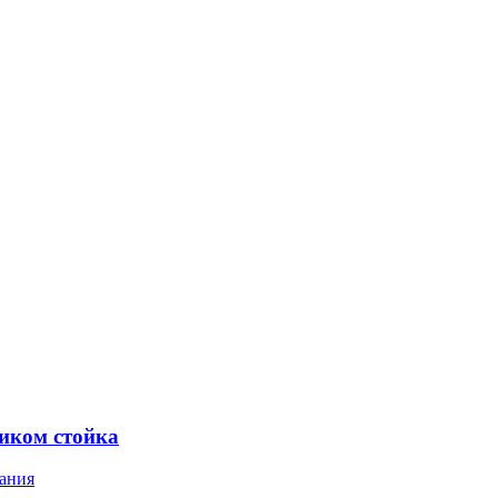
ником стойка
ания