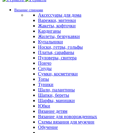
Вязание спицами
Аксессуары для дома
Варежки, митенки
Жакеты, кофточки
Кардиганы
Жилеты, безрукавки
Купальники
Носки, гетры, гольфы
Платья, сарафаны
Пуловеры, свитера
Пончо
Снуды
Сумки, косметички
Топы
Туники
Шали, палантины
Шапки, береты
Шарфы, манишки
Юбки
Вязание детям
Вязание для новорожденных
Схемы вязания для мужчин
Обучение