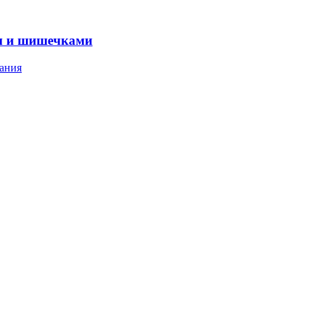
м и шишечками
ания