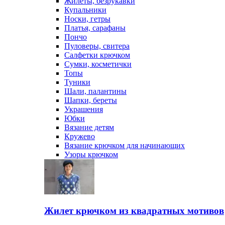
Жилеты, безрукавки
Купальники
Носки, гетры
Платья, сарафаны
Пончо
Пуловеры, свитера
Салфетки крючком
Сумки, косметички
Топы
Туники
Шали, палантины
Шапки, береты
Украшения
Юбки
Вязание детям
Кружево
Вязание крючком для начинающих
Узоры крючком
Жилет крючком из квадратных мотивов