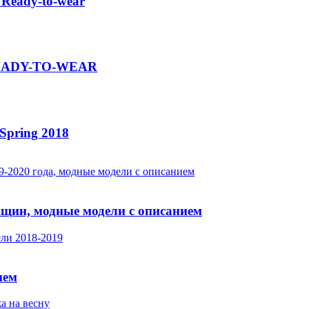
 Ready-to-wear
 READY-TO-WEAR
Spring 2018
нщин, модные модели с описанием
ием