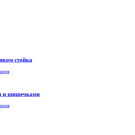
ником стойка
ания
м и шишечками
ания