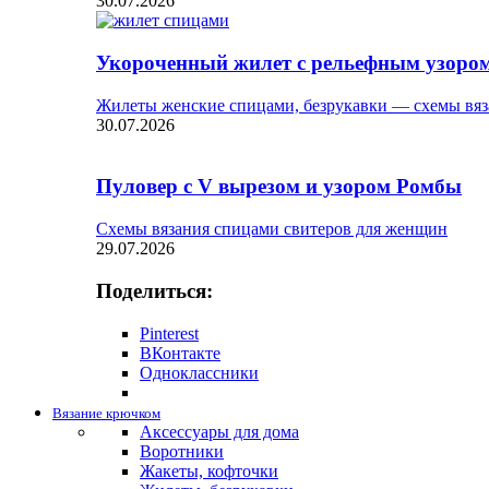
30.07.2026
Укороченный жилет с рельефным узоро
Жилеты женские спицами, безрукавки — схемы вяз
30.07.2026
Пуловер с V вырезом и узором Ромбы
Схемы вязания спицами свитеров для женщин
29.07.2026
Поделиться:
Pinterest
ВКонтакте
Одноклассники
Вязание крючком
Аксессуары для дома
Воротники
Жакеты, кофточки