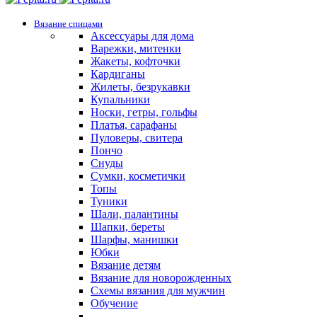
Вязание спицами
Аксессуары для дома
Варежки, митенки
Жакеты, кофточки
Кардиганы
Жилеты, безрукавки
Купальники
Носки, гетры, гольфы
Платья, сарафаны
Пуловеры, свитера
Пончо
Снуды
Сумки, косметички
Топы
Туники
Шали, палантины
Шапки, береты
Шарфы, манишки
Юбки
Вязание детям
Вязание для новорожденных
Схемы вязания для мужчин
Обучение