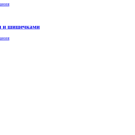
ания
м и шишечками
ания