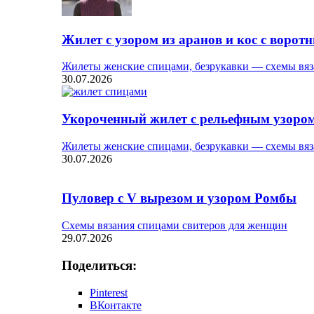
Жилет с узором из аранов и кос с ворот
Жилеты женские спицами, безрукавки — схемы вяз
30.07.2026
Укороченный жилет с рельефным узоро
Жилеты женские спицами, безрукавки — схемы вяз
30.07.2026
Пуловер с V вырезом и узором Ромбы
Схемы вязания спицами свитеров для женщин
29.07.2026
Поделиться:
Pinterest
ВКонтакте