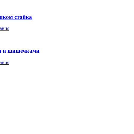
ником стойка
ания
м и шишечками
ания