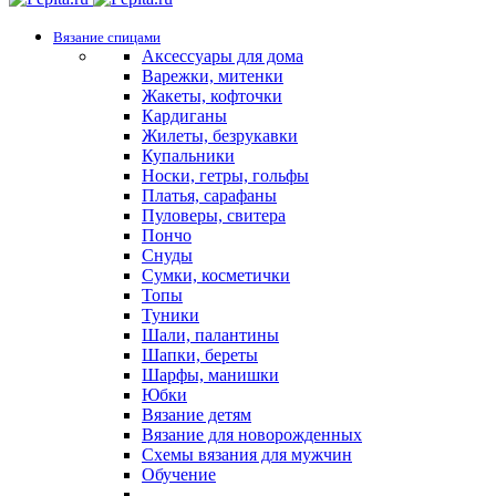
Вязание спицами
Аксессуары для дома
Варежки, митенки
Жакеты, кофточки
Кардиганы
Жилеты, безрукавки
Купальники
Носки, гетры, гольфы
Платья, сарафаны
Пуловеры, свитера
Пончо
Снуды
Сумки, косметички
Топы
Туники
Шали, палантины
Шапки, береты
Шарфы, манишки
Юбки
Вязание детям
Вязание для новорожденных
Схемы вязания для мужчин
Обучение