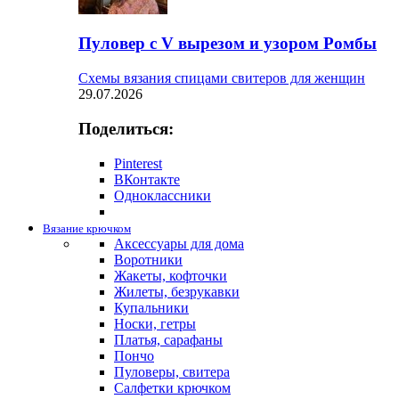
Пуловер с V вырезом и узором Ромбы
Схемы вязания спицами свитеров для женщин
29.07.2026
Поделиться:
Pinterest
ВКонтакте
Одноклассники
Вязание крючком
Аксессуары для дома
Воротники
Жакеты, кофточки
Жилеты, безрукавки
Купальники
Носки, гетры
Платья, сарафаны
Пончо
Пуловеры, свитера
Салфетки крючком