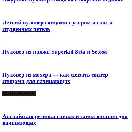
Летний пуловер спицами с узором из кос и
спущенных петель
Пуловер из пряжи Superkid Seta и Setosa
Пуловер из мохера — как связать свитер
спицами для начинающих
ПОПУЛЯРНОЕ
Английская резинка спицами схема вязания для
начинающих