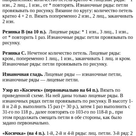
изн., 2 лиц., 1 изн., от * повторять. Изнаночные ряды: петли
провязывать по рисунку. Вязание по кругу: количество петель
кратно 4 + 2 п. Вязать попеременно 2 изн., 2 лиц., заканчивать
2 изн.
Резинка B (на 10 п.).
Лицевые ряды: * 1 изн., 3 лиц., 1 изн.,
от * повторить 1 раз. Изнаночные ряды: петли провязывать по
рисунку.
Резинка C.
Нечетное количество петель. Лицевые ряды:
кром., попеременно 1 лиц., 1 изн., заканчивать 1 лиц. и кром.
Изнаночные ряды: петли провязывать по рисунку.
Изнаночная гладь.
Лицевые ряды — изнаночные петли,
изнаночные ряды — лицевые петли.
Узор из «Косичек» (первоначально на 64 п.).
Вязать по
приведенной схеме. На ней даны только лицевые ряды. В
изнаночных рядах петли провязывать по рисунку. В высоту 1-
й и 2-й р. выполнить 15 раз (= 30 р.), затем 1 раз выполнить с
31-го по 118 р., далее повторять со 103-го по 118-й р., при
этом продолжать смещать петли в обе стороны, как было
задано первоначально.
«Косичка» (на 4 п.).
1-й, 2-й и 4-й ряды: лиц. петли. 3-й ряд: 2