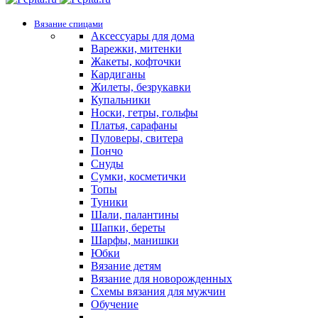
Вязание спицами
Аксессуары для дома
Варежки, митенки
Жакеты, кофточки
Кардиганы
Жилеты, безрукавки
Купальники
Носки, гетры, гольфы
Платья, сарафаны
Пуловеры, свитера
Пончо
Снуды
Сумки, косметички
Топы
Туники
Шали, палантины
Шапки, береты
Шарфы, манишки
Юбки
Вязание детям
Вязание для новорожденных
Схемы вязания для мужчин
Обучение