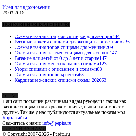
Идеи для вдохновения
29.03.2016
ПОПУЛЯРНАЯ КАТЕГОРИЯ
Схемы вязания спицами свитеров для женщин
444
Вязаные жакеты спицами для женщин с описанием
236
Схемы вязания топов спицами для женщин
209
Схемы вязания платьев спицами для женщин
147
Вязание для детей от 0 до 3 лет и старше
147
Схемы вязания женских шапок спицами
123
Узоры спицами с описанием и схемами
83
Схемы вязания топов крючком
68
Кардиганы женские спицами схемы 2026
63
О НАС
Наш сайт посвящен различным видам рукоделия таким как
вязание спицами или крючком, шитье, вышивка и многим
другим. Так же у нас публикуются актуальные показы мод.
Карта сайта
Свяжитесь с нами:
info@pepita.ru
СЛЕДУЙ ЗА НАМИ
© Copyright 2007-2026 - Pepita.ru