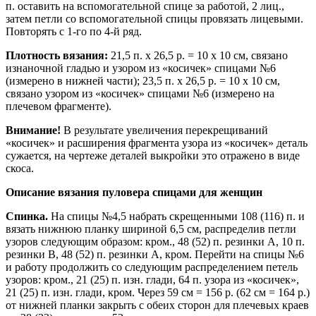
п. оставить на вспомогательной спице за работой, 2 лиц.,
затем петли со вспомогательной спицы провязать лицевыми.
Повторять с 1-го по 4-й ряд.
Плотность вязания:
21,5 п. х 26,5 р. = 10 x 10 cм, связано
изнаночной гладью и узором из «косичек» спицами №6
(измерено в нижней части); 23,5 п. х 26,5 р. = 10 x 10 cм,
связано узором из «косичек» спицами №6 (измерено на
плечевом фрагменте).
Внимание!
В результате увеличения перекрещиваний
«косичек» и расширения фрагмента узора из «косичек» деталь
сужается, на чертеже деталей выкройки это отражено в виде
скоса.
Описание вязания пуловера спицами для женщин
Спинка.
На спицы №4,5 набрать скрещенными 108 (116) п. и
вязать нижнюю планку шириной 6,5 cм, распределив петли
узоров следующим образом: кром., 48 (52) п. резинки A, 10 п.
резинки B, 48 (52) п. резинки A, кром. Перейти на спицы №6
и работу продолжить со следующим распределением петель
узоров: кром., 21 (25) п. изн. глади, 64 п. узора из «косичек»,
21 (25) п. изн. глади, кром. Через 59 cм = 156 р. (62 cм = 164 р.)
от нижней планки закрыть с обеих сторон для плечевых краев