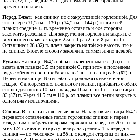
по 28 (32) п., средние 52 п. для прямого края горловины
временно оставить.
Перед.
Вязать, как спинку, но с закругленной горловиной. Для
этого через 51,5 cм = 136 р. (54,5 cм = 144 р.) от нижней
планки средние 32 п. временно оставить и обе стороны
закончить раздельно. Для закругления горловины закрыть с
внутреннего края в каждом 2-м р. 1 раз 2 п. и 8 раз по 1 п.
Оставшиеся 28 (32) п. плеча закрыть на той же высоте, что и
на спинке. Вторую сторону закончить симметрично первой.
Рукава.
На спицы №4,5 набрать скрещенными 61 (65) п. и
вязать для планки 3,5 см резинкой C, при этом в последнем
ряду с обеих сторон прибавить по 1 п. = на спицах 63 (67) п.
Перейти на спицы №6 и работу продолжить изнаночной
гладью. Одновременно, начиная от планки, прибавить с обеих
сторон для скосов 10 раз в каждом 10-м р. по 1 п. = на спицах
83 (87) п. Через 41,5 cм = 110 р. от планки все петли закрыть в
одном ряду изнаночными.
Сборка.
Выполнить плечевые швы. На круговые спицы №4,5
перевести оставленные петли горловины спинки и переда,
между ними набрать по краям горловины переда по 20 п. и на
всех 124 п. вязать по кругу бейку: на средних 4 п. переда и
спинки — по «косичке», на 58 п. с каждой стороны от них —
резинкой А. При ширине бейки 7 cм петли закрыть двойной