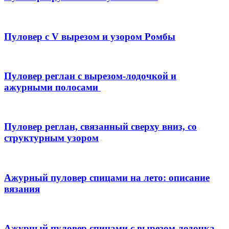
Пуловер с V вырезом и узором Ромбы
Пуловер реглан с вырезом-лодочкой и
ажурными полосами
Пуловер реглан, связанный сверху вниз, со
структурным узором
Ажурный пуловер спицами на лето: описание
вязания
Ажурный пуловер спицами с вырезом лодочка