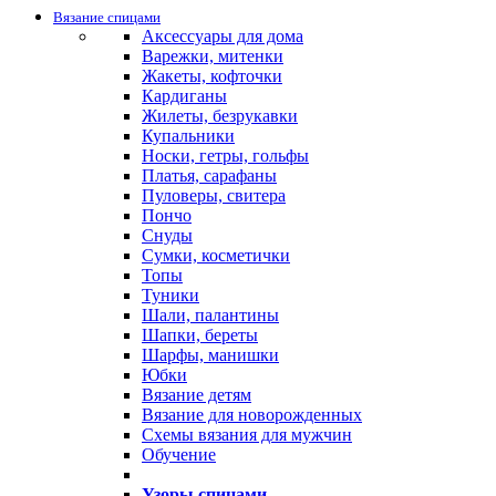
Вязание спицами
Аксессуары для дома
Варежки, митенки
Жакеты, кофточки
Кардиганы
Жилеты, безрукавки
Купальники
Носки, гетры, гольфы
Платья, сарафаны
Пуловеры, свитера
Пончо
Снуды
Сумки, косметички
Топы
Туники
Шали, палантины
Шапки, береты
Шарфы, манишки
Юбки
Вязание детям
Вязание для новорожденных
Схемы вязания для мужчин
Обучение
Узоры спицами