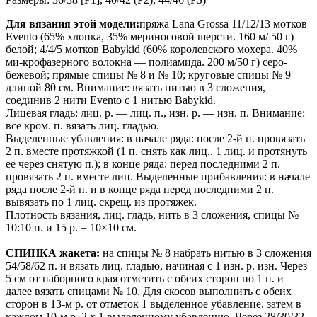
Для вязания этой модели:
пряжа Lana Grossa 11/12/13 мотков
Evento (65% хлопка, 35% мериносовой шерсти. 160 м/ 50 г)
белой; 4/4/5 мотков Babykid (60% королевского мохера. 40%
ми-крофазерного волокна — полиамида. 200 м/50 г) серо-
бежевой; прямые спицы № 8 и № 10; круговые спицы № 9
длиной 80 см. Внимание: вязать нитью в 3 сложения,
соединив 2 нити Evento с 1 нитью Babykid.
Лицевая гладь: лиц. р. — лиц. п., изн. р. — изн. п. Внимание:
все кром. п. вязать лиц. гладью.
Выделенные убавления: в начале ряда: после 2-й п. провязать
2 п. вместе протяжкой (1 п. снять как лиц.. 1 лиц. и протянуть
ее через снятую п.); в конце ряда: перед последними 2 п.
провязать 2 п. вместе лиц. Выделенные прибавления: в начале
ряда после 2-й п. и в конце ряда перед последними 2 п.
вывязать по 1 лиц. скрещ. из протяжек.
Плотность вязания, лиц. гладь, нить в 3 сложения, спицы №
10:10 п. и 15 р. = 10×10 см.
СПИНКА жакета:
на спицы № 8 набрать нитью в 3 сложения
54/58/62 п. и вязать лиц. гладью, начиная с 1 изн. р. изн. Через
5 см от наборного края отметить с обеих сторон по 1 п. и
далее вязать спицами № 10. Для скосов выполнить с обеих
сторон в 13-м р. от отметок 1 выделенное убавление, затем в
каждом 10-м р. 2 х 1 выделенному убавлению. Через 28/30/32