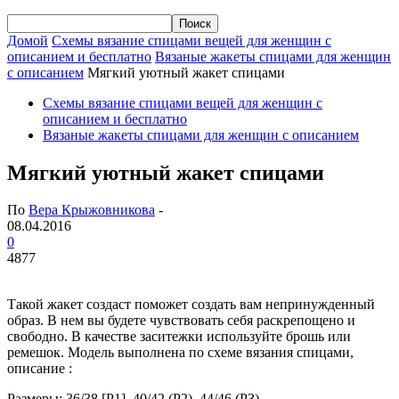
Домой
Схемы вязание спицами вещей для женщин с
описанием и бесплатно
Вязаные жакеты спицами для женщин
с описанием
Мягкий уютный жакет спицами
Схемы вязание спицами вещей для женщин с
описанием и бесплатно
Вязаные жакеты спицами для женщин с описанием
Мягкий уютный жакет спицами
По
Вера Крыжовникова
-
08.04.2016
0
4877
Такой жакет создаст поможет создать вам непринужденный
образ. В нем вы будете чувствовать себя раскрепощено и
свободно. В качестве заситежки используйте брошь или
ремешок. Модель выполнена по схеме вязания спицами,
описание :
Размеры: 36/38 [P1], 40/42 (Р2), 44/46 (РЗ)