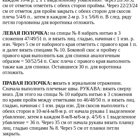
см от отметок отметить с обеих сторон проймы. Через 22/23/24
см от отметок для пройм закрыть с обеих сторон для скосов
плеча 5/4/6 п.. затем в каждом 2-м р. 3 х 5/6/6 п. В след. ряду
петли горловины для воротника отложить.
ЛЕВАЯ ПОЛОЧКА:
на спицы № 8 набрать нитью в 3
сложения 47/49/51 п. и вязать лиц. гладью, начиная с 1 изн. р.
изн. Через 5 см от наборного края отметить с правого края 1 п.
и далее вязать спицами № 10. Боковой скос и пройму с
правого края выполнить как для спинки аналогичным
образом = 50/52/54 п. Скос плеча с правого края выполнить
также как для спинки. Оставшиеся 30 п. для воротника
отложить.
ПРАВАЯ ПОЛОЧКА: в
язать в зеркальном отражении.
Сначала выполнить плечевые швы. РУКАВА: вязать сверху
вниз. Для этого на спицы № 10 набрать нитью в 3 сложения
по краям пройм между отметками по 46/48/50 п. и вязать лиц.
гладью, начиная с 1 изн. ряда изн. Для скосов выполнить с
обеих сторон в 10-м/4-м/8-м р. от начала рукава 1 выделенное
убавление, затем в каждом 8-м/8-м/6-м р. 4/5/6 х 1 выделенное
убавление = 36 п. Через 35 см от начала рукава вязать планку
лиц. гладью спицами № 8. Через 5 см от планки петли
закрыть.