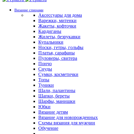
Вязание спицами
Аксессуары для дома
Варежки, митенки
Жакеты, кофточки
Кардиганы
Жилеты, безрукавки
Купальники
Носки, гетры, гольфы
Платья, сарафаны
Пуловеры, свитера
Пончо
Снуды
Сумки, косметички
Топы
Туники
Шали, палантины
Шапки, береты
Шарфы, манишки
Юбки
Вязание детям
Вязание для новорожденных
Схемы вязания для мужчин
Обучение