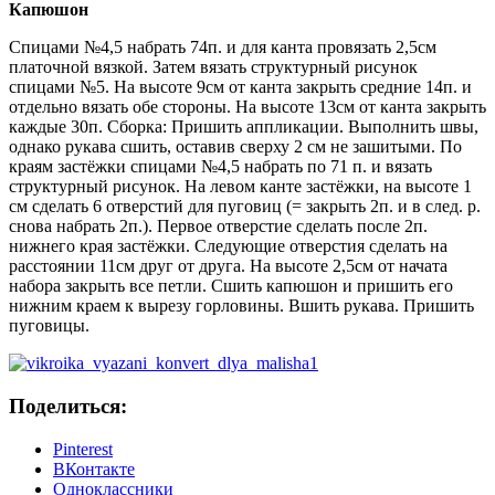
Капюшон
Спицами №4,5 набрать 74п. и для канта провязать 2,5см
платочной вязкой. Затем вязать структурный рисунок
спицами №5. На высоте 9см от канта закрыть средние 14п. и
отдельно вязать обе стороны. На высоте 13см от канта закрыть
каждые 30п. Сборка: Пришить аппликации. Выполнить швы,
однако рукава сшить, оставив сверху 2 см не зашитыми. По
краям застёжки спицами №4,5 набрать по 71 п. и вязать
структурный рисунок. На левом канте застёжки, на высоте 1
см сделать 6 отверстий для пуговиц (= закрыть 2п. и в след. р.
снова набрать 2п.). Первое отверстие сделать после 2п.
нижнего края застёжки. Следующие отверстия сделать на
расстоянии 11см друг от друга. На высоте 2,5см от начата
набора закрыть все петли. Сшить капюшон и пришить его
нижним краем к вырезу горловины. Вшить рукава. Пришить
пуговицы.
Поделиться:
Pinterest
ВКонтакте
Одноклассники