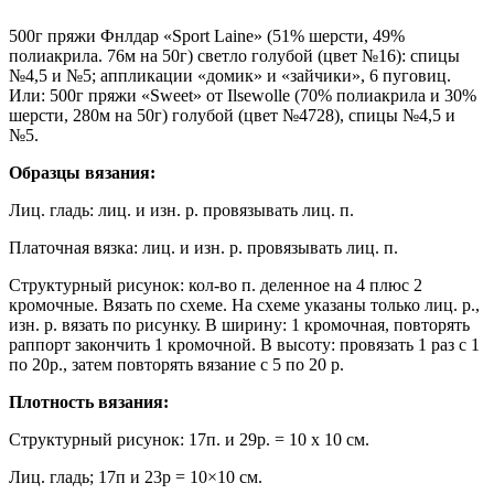
500г пряжи Фнлдар «Sport Laine» (51% шерсти, 49%
полиакрила. 76м на 50г) светло голубой (цвет №16): спицы
№4,5 и №5; аппликации «домик» и «зайчики», 6 пуговиц.
Или: 500г пряжи «Sweet» от Ilsewolle (70% полиакрила и 30%
шерсти, 280м на 50г) голубой (цвет №4728), спицы №4,5 и
№5.
Образцы вязания:
Лиц. гладь: лиц. и изн. р. провязывать лиц. п.
Платочная вязка: лиц. и изн. р. провязывать лиц. п.
Структурный рисунок: кол-во п. деленное на 4 плюс 2
кромочные. Вязать по схеме. На схеме указаны только лиц. р.,
изн. р. вязать по рисунку. В ширину: 1 кромочная, повторять
раппорт закончить 1 кромочной. В высоту: провязать 1 раз с 1
по 20р., затем повторять вязание с 5 по 20 р.
Плотность вязания:
Структурный рисунок: 17п. и 29р. = 10 x 10 см.
Лиц. гладь; 17п и 23р = 10×10 см.