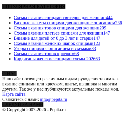
ПОПУЛЯРНАЯ КАТЕГОРИЯ
Схемы вязания спицами свитеров для женщин
444
Вязаные жакеты спицами для женщин с описанием
236
Схемы вязания топов спицами для женщин
209
Схемы вязания платьев спицами для женщин
147
Вязание для детей от 0 до 3 лет и старше
147
Схемы вязания женских шапок спицами
123
Узоры спицами с описанием и схемами
83
Схемы вязания топов крючком
68
Кардиганы женские спицами схемы 2026
63
О НАС
Наш сайт посвящен различным видам рукоделия таким как
вязание спицами или крючком, шитье, вышивка и многим
другим. Так же у нас публикуются актуальные показы мод.
Карта сайта
Свяжитесь с нами:
info@pepita.ru
СЛЕДУЙ ЗА НАМИ
© Copyright 2007-2026 - Pepita.ru