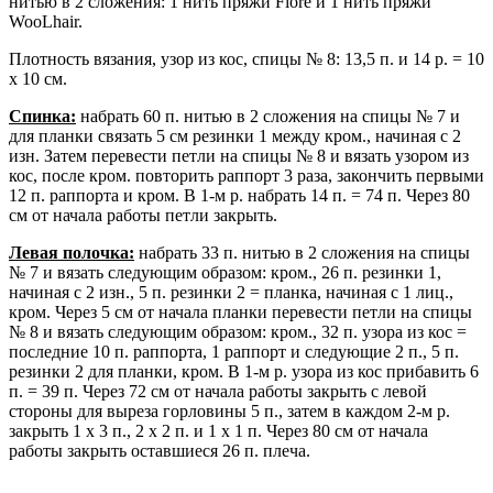
нитью в 2 сложения: 1 нить пряжи Fiore и 1 нить пряжи
WooLhair.
Плотность вязания, узор из кос, спицы № 8: 13,5 п. и 14 р. = 10
х 10 см.
Спинка:
набрать 60 п. нитью в 2 сложения на спицы № 7 и
для планки связать 5 см резинки 1 между кром., начиная с 2
изн. Затем перевести петли на спицы № 8 и вязать узором из
кос, после кром. повторить раппорт 3 раза, закончить первыми
12 п. раппорта и кром. В 1-м р. набрать 14 п. = 74 п. Через 80
см от начала работы петли закрыть.
Левая полочка:
набрать 33 п. нитью в 2 сложения на спицы
№ 7 и вязать следующим образом: кром., 26 п. резинки 1,
начиная с 2 изн., 5 п. резинки 2 = планка, начиная с 1 лиц.,
кром. Через 5 см от начала планки перевести петли на спицы
№ 8 и вязать следующим образом: кром., 32 п. узора из кос =
последние 10 п. раппорта, 1 раппорт и следующие 2 п., 5 п.
резинки 2 для планки, кром. В 1-м р. узора из кос прибавить 6
п. = 39 п. Через 72 см от начала работы закрыть с левой
стороны для выреза горловины 5 п., затем в каждом 2-м р.
закрыть 1 x 3 п., 2 x 2 п. и 1 х 1 п. Через 80 см от начала
работы закрыть оставшиеся 26 п. плеча.