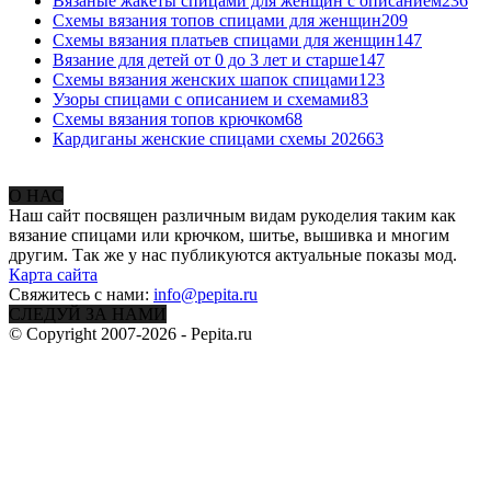
Вязаные жакеты спицами для женщин с описанием
236
Схемы вязания топов спицами для женщин
209
Схемы вязания платьев спицами для женщин
147
Вязание для детей от 0 до 3 лет и старше
147
Схемы вязания женских шапок спицами
123
Узоры спицами с описанием и схемами
83
Схемы вязания топов крючком
68
Кардиганы женские спицами схемы 2026
63
О НАС
Наш сайт посвящен различным видам рукоделия таким как
вязание спицами или крючком, шитье, вышивка и многим
другим. Так же у нас публикуются актуальные показы мод.
Карта сайта
Свяжитесь с нами:
info@pepita.ru
СЛЕДУЙ ЗА НАМИ
© Copyright 2007-2026 - Pepita.ru