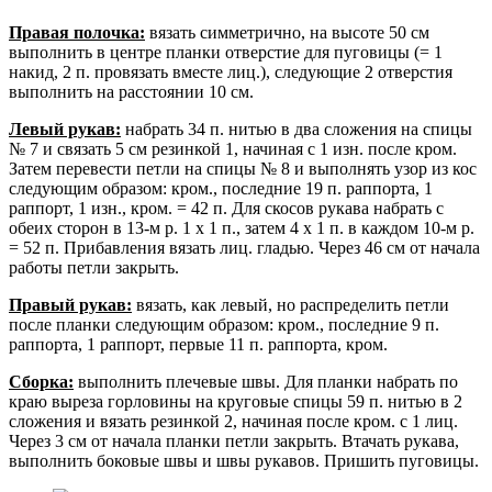
Правая полочка:
вязать симметрично, на высоте 50 см
выполнить в центре планки отверстие для пуговицы (= 1
накид, 2 п. провязать вместе лиц.), следующие 2 отверстия
выполнить на расстоянии 10 см.
Левый рукав:
набрать 34 п. нитью в два сложения на спицы
№ 7 и связать 5 см резинкой 1, начиная с 1 изн. после кром.
Затем перевести петли на спицы № 8 и выполнять узор из кос
следующим образом: кром., последние 19 п. раппорта, 1
раппорт, 1 изн., кром. = 42 п. Для скосов рукава набрать с
обеих сторон в 13-м р. 1 х 1 п., затем 4 х 1 п. в каждом 10-м р.
= 52 п. Прибавления вязать лиц. гладью. Через 46 см от начала
работы петли закрыть.
Правый рукав:
вязать, как левый, но распределить петли
после планки следующим образом: кром., последние 9 п.
раппорта, 1 раппорт, первые 11 п. раппорта, кром.
Сборка:
выполнить плечевые швы. Для планки набрать по
краю выреза горловины на круговые спицы 59 п. нитью в 2
сложения и вязать резинкой 2, начиная после кром. с 1 лиц.
Через 3 см от начала планки петли закрыть. Втачать рукава,
выполнить боковые швы и швы рукавов. Пришить пуговицы.