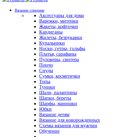
Вязание спицами
Аксессуары для дома
Варежки, митенки
Жакеты, кофточки
Кардиганы
Жилеты, безрукавки
Купальники
Носки, гетры, гольфы
Платья, сарафаны
Пуловеры, свитера
Пончо
Снуды
Сумки, косметички
Топы
Туники
Шали, палантины
Шапки, береты
Шарфы, манишки
Юбки
Вязание детям
Вязание для новорожденных
Схемы вязания для мужчин
Обучение