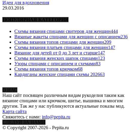
Идеи для вдохновения
29.03.2016
ПОПУЛЯРНАЯ КАТЕГОРИЯ
Схемы вязания спицами свитеров для женщин
444
Вязаные жакеты спицами для женщин с описанием
236
Схемы вязания топов спицами для женщин
209
Схемы вязания платьев спицами для женщин
147
Вязание для детей от 0 до 3 лет и старше
147
Схемы вязания женских шапок спицами
123
Узоры спицами с описанием и схемами
83
Схемы вязания топов крючком
68
Кардиганы женские спицами схемы 2026
63
О НАС
Наш сайт посвящен различным видам рукоделия таким как
вязание спицами или крючком, шитье, вышивка и многим
другим. Так же у нас публикуются актуальные показы мод.
Карта сайта
Свяжитесь с нами:
info@pepita.ru
СЛЕДУЙ ЗА НАМИ
© Copyright 2007-2026 - Pepita.ru