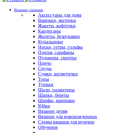
Вязание спицами
Аксессуары для дома
Варежки, митенки
Жакеты, кофточки
Кардиганы
Жилеты, безрукавки
Купальники
Носки, гетры, гольфы
Платья, сарафаны
Пуловеры, свитера
Пончо
Снуды
Сумки, косметички
Топы
Туники
Шали, палантины
Шапки, береты
Шарфы, манишки
Юбки
Вязание детям
Вязание для новорожденных
Схемы вязания для мужчин
Обучение