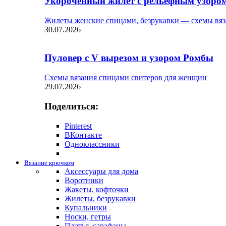
Укороченный жилет с рельефным узоро
Жилеты женские спицами, безрукавки — схемы вяз
30.07.2026
Пуловер с V вырезом и узором Ромбы
Схемы вязания спицами свитеров для женщин
29.07.2026
Поделиться:
Pinterest
ВКонтакте
Одноклассники
Вязание крючком
Аксессуары для дома
Воротники
Жакеты, кофточки
Жилеты, безрукавки
Купальники
Носки, гетры
Платья, сарафаны