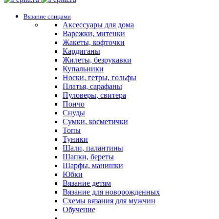
Вязание спицами
Аксессуары для дома
Варежки, митенки
Жакеты, кофточки
Кардиганы
Жилеты, безрукавки
Купальники
Носки, гетры, гольфы
Платья, сарафаны
Пуловеры, свитера
Пончо
Снуды
Сумки, косметички
Топы
Туники
Шали, палантины
Шапки, береты
Шарфы, манишки
Юбки
Вязание детям
Вязание для новорожденных
Схемы вязания для мужчин
Обучение