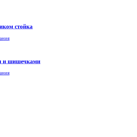
ником стойка
ания
м и шишечками
ания