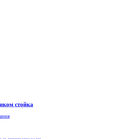
ником стойка
ания