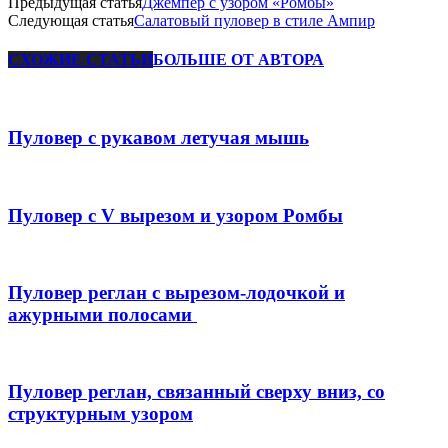
Предыдущая статья
Джемпер с узором «Ромбы»
Следующая статья
Салатовый пуловер в стиле Ампир
СХОЖИЕ СТАТЬИ
БОЛЬШЕ ОТ АВТОРА
Пуловер с рукавом летучая мышь
Пуловер с V вырезом и узором Ромбы
Пуловер реглан с вырезом-лодочкой и
ажурными полосами
Пуловер реглан, связанный сверху вниз, со
структурным узором