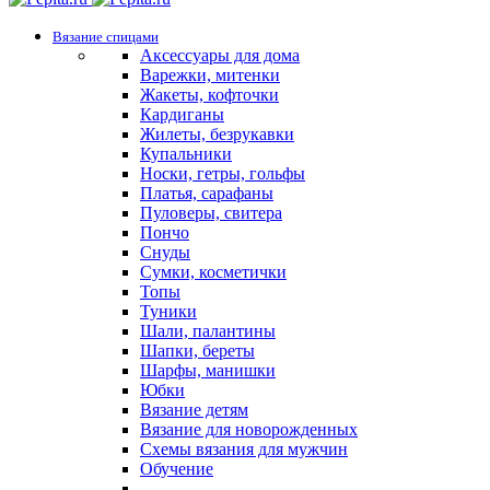
Вязание спицами
Аксессуары для дома
Варежки, митенки
Жакеты, кофточки
Кардиганы
Жилеты, безрукавки
Купальники
Носки, гетры, гольфы
Платья, сарафаны
Пуловеры, свитера
Пончо
Снуды
Сумки, косметички
Топы
Туники
Шали, палантины
Шапки, береты
Шарфы, манишки
Юбки
Вязание детям
Вязание для новорожденных
Схемы вязания для мужчин
Обучение