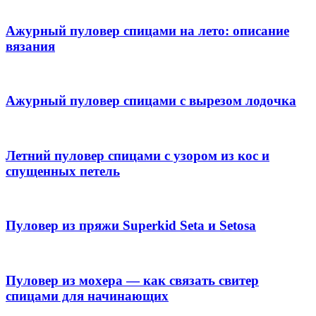
Ажурный пуловер спицами на лето: описание
вязания
Ажурный пуловер спицами с вырезом лодочка
Летний пуловер спицами с узором из кос и
спущенных петель
Пуловер из пряжи Superkid Seta и Setosa
Пуловер из мохера — как связать свитер
спицами для начинающих