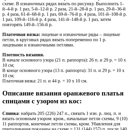
схеме. В изнаночных рядах вязать по рисунку. Выполнить 1-
й–4-й р. 1 раз, 5-й–12-й р. 2 раза, 21-й–28-й р. 1 раз, 29-й–36-й
р. 4 раза, 61-й–68-й р. 1 раз, 69-й–76-й р. 4 раза, 101-й–108-й р.
1 раз, 109-й–116-й р. 4 раза, 141-й–148-й р. 1 раз, затем
повторять 149-й–156-й р.
Платочная вязка:
лицевые и изнаночные ряды – лицевые
петли, в круговых рядах вязать попеременно по 1 р.
лицевыми и изнаночными петлями.
Плотность вязания.
В начале основного узора (21 п. раппорта): 26 п. и 29 р. = 10 х
10 см;
В конце основного узора (13 п. раппорта): 31 п. и 29 р. = 10 х
10 см;
Платочная вязка: 21 п. и 44 р. = 10 х 10 см.
Описание вязания оранжевого платья
спицами с узором из кос:
Спинка
: набрать 205 (226) 247 п., связать 1 изн. р. лиц. п. и
вязать основным узором: кром., начальные петли схемы, 9 (10)
11 раппортов, конечные петли схемы, кром. Убавления для
приталивания показаны на схеме = 131 (144) 157) п. после 140