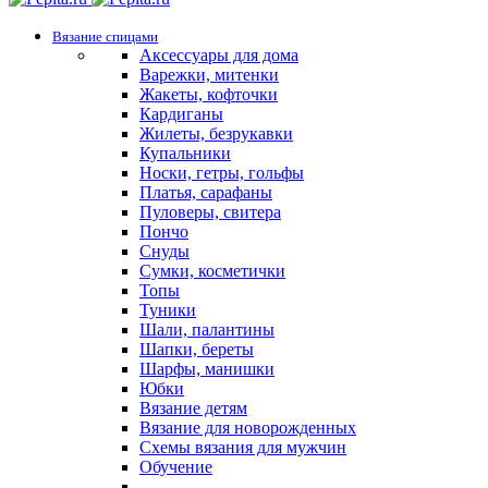
Вязание спицами
Аксессуары для дома
Варежки, митенки
Жакеты, кофточки
Кардиганы
Жилеты, безрукавки
Купальники
Носки, гетры, гольфы
Платья, сарафаны
Пуловеры, свитера
Пончо
Снуды
Сумки, косметички
Топы
Туники
Шали, палантины
Шапки, береты
Шарфы, манишки
Юбки
Вязание детям
Вязание для новорожденных
Схемы вязания для мужчин
Обучение