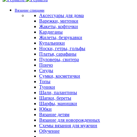
Вязание спицами
Аксессуары для дома
Варежки, митенки
Жакеты, кофточки
Кардиганы
Жилеты, безрукавки
Купальники
Носки, гетры, гольфы
Платья, сарафаны
Пуловеры, свитера
Пончо
Снуды
Сумки, косметички
Топы
Туники
Шали, палантины
Шапки, береты
Шарфы, манишки
Юбки
Вязание детям
Вязание для новорожденных
Схемы вязания для мужчин
Обучение