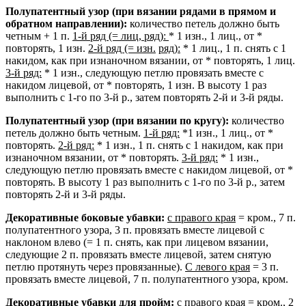
Полупатентный узор (при вязании рядами в прямом и
обратном направлении):
количество петель должно быть
четным + 1 п.
1-й ряд (= лиц, ряд):
* 1 изн., 1 лиц., от *
повторять, 1 изн.
2-й ряд (= изн.
ряд):
* 1 лиц., 1 п. снять с 1
накидом, как при изнаночном вязании, от * повторять, 1 лиц.
3-й ряд:
* 1 изн., следующую петлю провязать вместе с
накидом лицевой, от * повторять, 1 изн. В высоту 1 раз
выполнить с 1-го по 3-й р., затем повторять 2-й и 3-й ряды.
Полупатентный узор (при вязании по кругу):
количество
петель должно быть четным.
1-й ряд:
*1 изн., 1 лиц., от *
повторять.
2-й ряд:
* 1 изн., 1 п. снять с 1 накидом, как при
изнаночном вязании, от * повторять.
3-й ряд:
* 1 изн.,
следующую петлю провязать вместе с накидом лицевой, от *
повторять. В высоту 1 раз выполнить с 1-го по 3-й р., затем
повторять 2-й и 3-й ряды.
Декоративные боковые убавки:
с правого края
= кром., 7 п.
полупатентного узора, 3 п. провязать вместе лицевой с
наклоном влево (= 1 п. снять, как при лицевом вязании,
следующие 2 п. провязать вместе лицевой, затем снятую
петлю протянуть через провязанные).
С левого края
= 3 п.
провязать вместе лицевой, 7 п. полупатентного узора, кром.
Декоративные убавки для пройм:
с правого края
= кром., 2