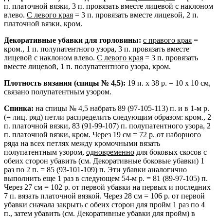
п. платочной вязки, 3 п. провязать вместе лицевой с наклоном
влево.
С левого края
= 3 п. провязать вместе лицевой, 2 п.
платочной вязки, кром.
Декоративные убавки для горловины:
с правого края
=
кром., 1 п. полупатентного узора, 3 п. провязать вместе
лицевой с наклоном влево.
С левого края
= 3 п. провязать
вместе лицевой, 1 п. полупатентного узора, кром.
Плотность вязания (спицы № 4,5):
19 п. х 38 р. = 10 х 10 см,
связано полупатентным узором.
Спинка:
на спицы № 4,5 набрать 89 (97-105-113) п. и в 1-м р.
(= лиц. ряд) петли распределить следующим образом: кром., 2
п. платочной вязки, 83 (91-99-107) п. полупатентного узора, 2
п. платочной вязки, кром. Через 19 см = 72 р. от наборного
ряда на всех петлях между кромочными вязать
полупатентным узором,
одновременно
для боковых скосов с
обеих сторон убавить (см. Декоративные боковые убавки) 1
раз по 2 п. = 85 (93-101-109) п. Эти убавки аналогично
выполнить еще 1 раз в следующем 54-м р. = 81 (89-97-105) п.
Через 27 см = 102 р. от первой убавки на первых и последних
7 п. вязать платочной вязкой. Через 28 см = 106 р. от первой
убавки сначала закрыть с обеих сторон для пройм 1 раз по 4
п., затем убавить (см. Декоративные убавки для пройм) в