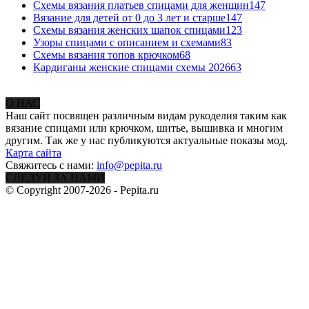
Схемы вязания платьев спицами для женщин
147
Вязание для детей от 0 до 3 лет и старше
147
Схемы вязания женских шапок спицами
123
Узоры спицами с описанием и схемами
83
Схемы вязания топов крючком
68
Кардиганы женские спицами схемы 2026
63
О НАС
Наш сайт посвящен различным видам рукоделия таким как
вязание спицами или крючком, шитье, вышивка и многим
другим. Так же у нас публикуются актуальные показы мод.
Карта сайта
Свяжитесь с нами:
info@pepita.ru
СЛЕДУЙ ЗА НАМИ
© Copyright 2007-2026 - Pepita.ru