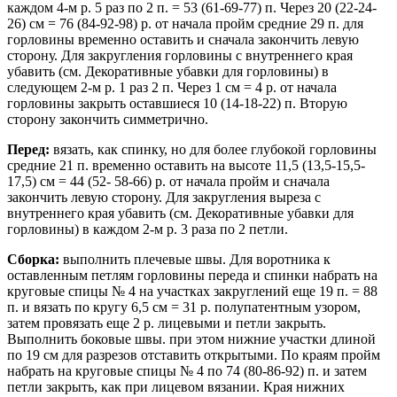
каждом 4-м р. 5 раз по 2 п. = 53 (61-69-77) п. Через 20 (22-24-
26) см = 76 (84-92-98) р. от начала пройм средние 29 п. для
горловины временно оставить и сначала закончить левую
сторону. Для закругления горловины с внутреннего края
убавить (см. Декоративные убавки для горловины) в
следующем 2-м р. 1 раз 2 п. Через 1 см = 4 р. от начала
горловины закрыть оставшиеся 10 (14-18-22) п. Вторую
сторону закончить симметрично.
Перед:
вязать, как спинку, но для более глубокой горловины
средние 21 п. временно оставить на высоте 11,5 (13,5-15,5-
17,5) см = 44 (52- 58-66) р. от начала пройм и сначала
закончить левую сторону. Для закругления выреза с
внутреннего края убавить (см. Декоративные убавки для
горловины) в каждом 2-м р. 3 раза по 2 петли.
Сборка:
выполнить плечевые швы. Для воротника к
оставленным петлям горловины переда и спинки набрать на
круговые спицы № 4 на участках закруглений еще 19 п. = 88
п. и вязать по кругу 6,5 см = 31 р. полупатентным узором,
затем провязать еще 2 р. лицевыми и петли закрыть.
Выполнить боковые швы. при этом нижние участки длиной
по 19 см для разрезов отставить открытыми. По краям пройм
набрать на круговые спицы № 4 по 74 (80-86-92) п. и затем
петли закрыть, как при лицевом вязании. Края нижних