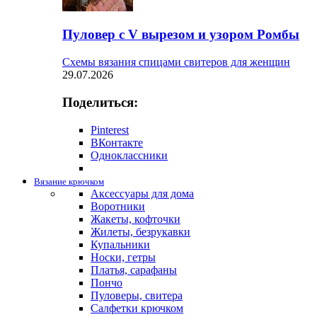
Пуловер с V вырезом и узором Ромбы
Схемы вязания спицами свитеров для женщин
29.07.2026
Поделиться:
Pinterest
ВКонтакте
Одноклассники
Вязание крючком
Аксессуары для дома
Воротники
Жакеты, кофточки
Жилеты, безрукавки
Купальники
Носки, гетры
Платья, сарафаны
Пончо
Пуловеры, свитера
Салфетки крючком