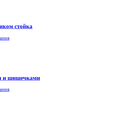
ником стойка
ания
м и шишечками
ания