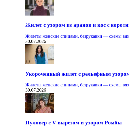
Жилет с узором из аранов и кос с ворот
Жилеты женские спицами, безрукавки — схемы вяз
30.07.2026
Укороченный жилет с рельефным узоро
Жилеты женские спицами, безрукавки — схемы вяз
30.07.2026
Пуловер с V вырезом и узором Ромбы