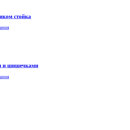
ником стойка
ания
м и шишечками
ания