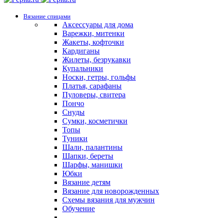
Вязание спицами
Аксессуары для дома
Варежки, митенки
Жакеты, кофточки
Кардиганы
Жилеты, безрукавки
Купальники
Носки, гетры, гольфы
Платья, сарафаны
Пуловеры, свитера
Пончо
Снуды
Сумки, косметички
Топы
Туники
Шали, палантины
Шапки, береты
Шарфы, манишки
Юбки
Вязание детям
Вязание для новорожденных
Схемы вязания для мужчин
Обучение