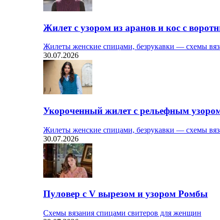
Жилет с узором из аранов и кос с ворот
Жилеты женские спицами, безрукавки — схемы вяз
30.07.2026
Укороченный жилет с рельефным узоро
Жилеты женские спицами, безрукавки — схемы вяз
30.07.2026
Пуловер с V вырезом и узором Ромбы
Схемы вязания спицами свитеров для женщин