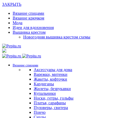
ЗАКРЫТЬ
Вязание спицами
Вязание крючком
Мода
Идеи для вдохновения
Вышивка крестом
Новогодняя вышивка крестом схемы
Вязание спицами
Аксессуары для дома
Варежки, митенки
Жакеты, кофточки
Кардиганы
Жилеты, безрукавки
Купальники
Носки, гетры, гольфы
Платья, сарафаны
Пуловеры, свитера
Пончо
Снуды