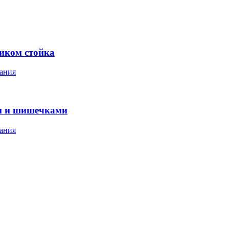
ником стойка
ания
м и шишечками
ания