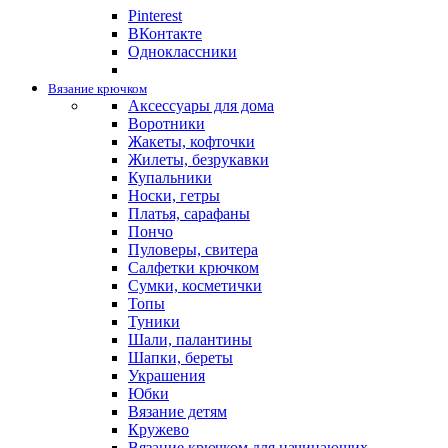
Pinterest
ВКонтакте
Одноклассники
Вязание крючком
Аксессуары для дома
Воротники
Жакеты, кофточки
Жилеты, безрукавки
Купальники
Носки, гетры
Платья, сарафаны
Пончо
Пуловеры, свитера
Салфетки крючком
Сумки, косметички
Топы
Туники
Шали, палантины
Шапки, береты
Украшения
Юбки
Вязание детям
Кружево
Вязание крючком для начинающих