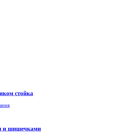
ником стойка
ания
м и шишечками