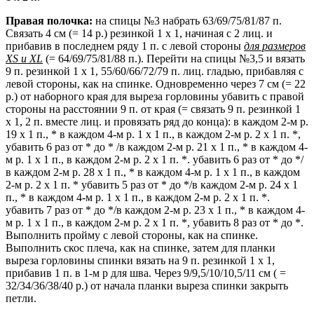
Правая полочка:
на спицы №3 набрать 63/69/75/81/87 п.
Связать 4 см (= 14 р.) резинкой 1 х 1, начиная с 2 лиц. и
прибавив в последнем ряду 1 п. с левой стороны
для размеров
XS и XL
(= 64/69/75/81/88 п.). Перейти на спицы №3,5 и вязать
9 п. резинкой 1 х 1, 55/60/66/72/79 п. лиц. гладью, прибавляя с
левой стороны, как на спинке. Одновременно через 7 см (= 22
р.) от наборного края для выреза горловины убавить с правой
стороны на расстоянии 9 п. от края (= связать 9 п. резинкой 1
х 1, 2 п. вместе лиц. и провязать ряд до конца): в каждом 2-м р.
19 х 1 п., * в каждом 4-м р. 1 х 1 п., в каждом 2-м р. 2 х 1 п. *,
убавить 6 раз от * до * /в каждом 2-м р. 21 х 1 п., * в каждом 4-
м р. 1 х 1 п., в каждом 2-м р. 2 х 1 п. *. убавить 6 раз от * до */
в каждом 2-м р. 28 х 1 п., * в каждом 4-м р. 1 х 1 п., в каждом
2-м р. 2 х 1 п. * убавить 5 раз от * до */в каждом 2-м р. 24 х 1
п., * в каждом 4-м р. 1 х 1 п., в каждом 2-м р. 2 х 1 п. *.
убавить 7 раз от * до */в каждом 2-м р. 23 х 1 п., * в каждом 4-
м р. 1 х 1 п., в каждом 2-м р. 2 х 1 п. *, убавить 8 раз от * до *.
Выполнить пройму с левой стороны, как на спинке.
Выполнить скос плеча, как на спинке, затем для планки
выреза горловины спинки вязать на 9 п. резинкой 1 х 1,
прибавив 1 п. в 1-м р для шва. Через 9/9,5/10/10,5/11 см ( =
32/34/36/38/40 р.) от начала планки выреза спинки закрыть
петли.