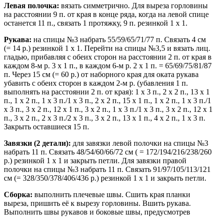
Левая полочка:
вязать симметрично. Для выреза горловины
на расстоянии 9 п. от края в конце ряда, когда на левой спице
останется 11 п., связать 1 протяжку, 9 п. резинкой 1 х 1.
Рукава:
на спицы №3 набрать 55/59/65/71/77 п. Связать 4 см
(= 14 р.) резинкой 1 х 1. Перейти на спицы №3,5 и вязать лиц.
гладью, прибавляя с обеих сторон на расстоянии 2 п. от края в
каждом 8-м р. 3 х 1 п., в каждом 6-м р. 2 х 1 п. = 65/69/75/81/87
п. Через 15 см (= 60 р.) от наборного края для оката рукава
убавить с обеих сторон в каждом 2-м р. (убавления 1 п.
выполнять на расстоянии 2 п. от края): 1 х 3 п., 2 х 2 п., 13 х 1
п., 1 х 2 п., 1 х 3 п./1 х 3 п., 2 х 2 п., 15 х 1 п., 1 х 2 п., 1 х 3 п./1
х 3 п., 3 х 2 п., 12 х 1 п., 3 х 2 п., 1 х 3 п./1 х 3 п., 3 х 2 п., 12 х 1
п., 3 х 2 п., 2 х 3 п./2 х 3 п., 3 х 2 п., 13 х 1 п., 4 х 2 п., 1 х 3 п.
Закрыть оставшиеся 15 п.
Завязки (2 детали):
для завязки левой полочки на спицы №3
набрать 11 п. Связать 48/54/60/66/72 см ( = 172/194/216/238/260
р.) резинкой 1 х 1 и закрыть петли. Для завязки правой
полочки на спицы №3 набрать 11 п. Связать 91/97/105/113/121
см (= 328/350/378/406/436 р.) резинкой 1 х 1 и закрыть петли.
Сборка:
выполнить плечевые швы. Сшить края планки
выреза, пришить её к вырезу горловины. Вшить рукава.
Выполнить швы рукавов и боковые швы, предусмотрев