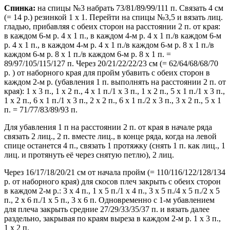
Спинка:
на спицы №3 набрать 73/81/89/99/111 п. Связать 4 см
(= 14 р.) резинкой 1 x 1. Перейти на спицы №3,5 и вязать лиц.
гладью, прибавляя с обеих сторон на расстоянии 2 п. от края:
в каждом 6-м р. 4 х 1 п., в каждом 4-м р. 4 х 1 п./в каждом 6-м
р. 4 х 1 п., в каждом 4-м р. 4 х 1 п./в каждом 6-м р. 8 х 1 п./в
каждом 6-м р. 8 х 1 п./в каждом 6-м р. 8 х 1 п. =
89/97/105/115/127 п. Через 20/21/22/22/23 см (= 62/64/68/68/70
р. ) от наборного края для пройм убавить с обеих сторон в
каждом 2-м р. (убавления 1 п. выполнять на расстоянии 2 п. от
края): 1 х 3 п., 1 х 2 п., 4 х 1 п./1 х 3 п., 1 х 2 п., 5 х 1 п./1 х 3 п.,
1 х 2 п., 6 х 1 п./1 х 3 п., 2 х 2 п., 6 х 1 п./2 х 3 п., 3 х 2 п., 5 х 1
п. = 71/77/83/89/93 п.
Для убавления 1 п на расстоянии 2 п. от края в начале ряда
связать 2 лиц., 2 п. вместе лиц., в конце ряда, когда на левой
спице останется 4 п., связать 1 протяжку (снять 1 п. как лиц., 1
лиц. и протянуть её через снятую петлю), 2 лиц.
Через 16/17/18/20/21 см от начала пройм (= 110/116/122/128/134
р. от наборного края) для скосов плеч закрыть с обеих сторон
в каждом 2-м р.: 3 х 4 п., 1 х 5 п./1 х 4 п., 3 х 5 п./4 х 5 п./2 х 5
п., 2 х 6 п./1 х 5 п., 3 х 6 п. Одновременно с 1-м убавлением
для плеча закрыть средние 27/29/33/35/37 п. и вязать далее
раздельно, закрывая по краям выреза в каждом 2-м р. 1 х 3 п.,
1 х 2 п.