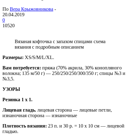
По
Вера Крыжовникова
-
20.04.2019
0
10520
Вязаная кофточка с запахом спицами схема
вязания с подробным описанием
Размеры:
XS/S/М/L/XL.
Вам потребуется:
пряжа (70% акрила, 30% конопляного
волокна; 135 м/50 г) — 250/250/250/300/350 г; спицы №3 и
№3,5.
УЗОРЫ
Резинка 1 х 1.
Лицевая гладь.
лицевая сторона — лицевые петли,
изнаночная сторона — изнаночные
Плотность вязания:
23 п. и 30 р. = 10 х 10 см — лицевой
гладью.