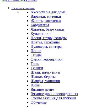
Вязание спицами
Аксессуары для дома
Варежки, митенки
Жакеты, кофточки
Кардиганы
Жилеты, безрукавки
Купальники
Носки, гетры, гольфы
Платья, сарафаны
Пуловеры, свитера
Пончо
Снуды
Сумки, косметички
Топы
Туники
Шали, палантины
Шапки, береты
Шарфы, манишки
Юбки
Вязание детям
Вязание для новорожденных
Схемы вязания для мужчин
Обучение