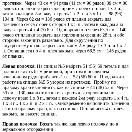
протяжек. Через 43 см = 94 ряда (41 см = 90 рядов) 39 см = 86
рядов от планки закрыть для пройм с обеих сторон 1 x 3 п.,
затем в каждом 2-м ряду закрыть 1 x 2 п. и 3 x 1 п. = 88 (96)
104 п. Через 62 см = 136 рядов от планки закрыть для
плечевого скоса с обеих сторон 1 x 5 п., затем в каждом 2-м
ряду закрыть 4 x 4 (5) 6 п. Одновременно через 63,5 см = 140
рядов от планки закрыть для горловины средние 28 п. и обе
стороны закончить раздельно. Для скругления по
внутреннему краю закрыть в каждом 2-м ряду 1 x 3 п. и 1 x 2
п. Оставшиеся по 4 п. плеч закрыть через 66,5 см = 146 рядов
от планки.
Левая полочка.
На спицы №5 набрать 51 (55) 59 петель и для
планки связать 6 см резинкой, при этом в последнем
изнаночном ряду прибавить 1 п. = 52 (56) 60 п. Продолжить
работу на спицах №5,5 узором из протяжек. Пройму по
правому краю выполнить, как на спинке = 44 (48) 52 п. Через
59 см = 130 рядов от планки закрыть для горловины по
левому краю 1 x 8 п., затем в каждом 2-м ряду закрыть 1 x 4 п.,
1 x 3 п., 1 x 2 п. и 2 x 1 п. Одновременно выполнить плечевой
скос по правому краю, как на спинке. Оставшиеся 4 п. плеча
закрыть на высоте спинки.
Правая полочка
. Вязать так же, как левую полочку, но в
зеркальном отображении.