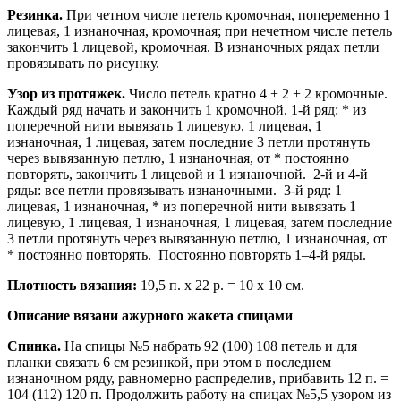
Резинка.
При четном числе петель кромочная, попеременно 1
лицевая, 1 изнаночная, кромочная; при нечетном числе петель
закончить 1 лицевой, кромочная. В изнаночных рядах петли
провязывать по рисунку.
Узор из протяжек.
Число петель кратно 4 + 2 + 2 кромочные.
Каждый ряд начать и закончить 1 кромочной. 1-й ряд: * из
поперечной нити вывязать 1 лицевую, 1 лицевая, 1
изнаночная, 1 лицевая, затем последние 3 петли протянуть
через вывязанную петлю, 1 изнаночная, от * постоянно
повторять, закончить 1 лицевой и 1 изнаночной. 2-й и 4-й
ряды: все петли провязывать изнаночными. 3-й ряд: 1
лицевая, 1 изнаночная, * из поперечной нити вывязать 1
лицевую, 1 лицевая, 1 изнаночная, 1 лицевая, затем последние
3 петли протянуть через вывязанную петлю, 1 изнаночная, от
* постоянно повторять. Постоянно повторять 1–4-й ряды.
Плотность вязания:
19,5 п. х 22 р. = 10 x 10 см.
Описание вязани ажурного жакета спицами
Спинка.
На спицы №5 набрать 92 (100) 108 петель и для
планки связать 6 см резинкой, при этом в последнем
изнаночном ряду, равномерно распределив, прибавить 12 п. =
104 (112) 120 п. Продолжить работу на спицах №5,5 узором из