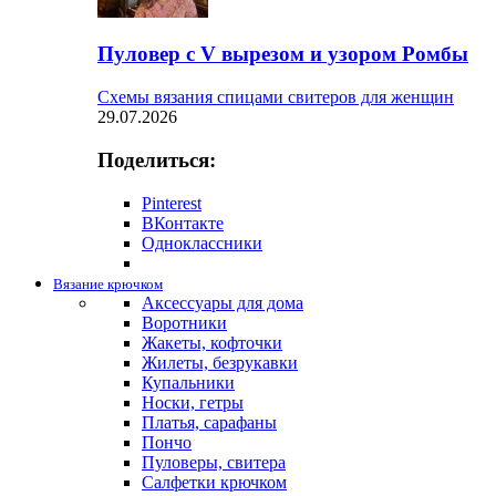
Пуловер с V вырезом и узором Ромбы
Схемы вязания спицами свитеров для женщин
29.07.2026
Поделиться:
Pinterest
ВКонтакте
Одноклассники
Вязание крючком
Аксессуары для дома
Воротники
Жакеты, кофточки
Жилеты, безрукавки
Купальники
Носки, гетры
Платья, сарафаны
Пончо
Пуловеры, свитера
Салфетки крючком