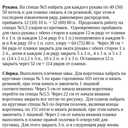
Рукава.
На спицы №5 набрать для каждого рукава по 40 (50)
50 петель и для планки связать 4 см резинкой, при этом в
последнем изнаночном ряду, равномерно распределив,
прибавить 12 (10) 10 п. = 52 (60) 60 п. Продолжить работу на
спицах №5,5 узором из протяжек. Одновременно прибавить
для скоса рукава с обеих сторон в каждом 12-м ряду от планки
6 x 1 п. (в каждом 12-м ряду 6 x 1 п.) попеременно в каждом 6-
м и 8-м ряду 10 x 1 п. согл. узору = 64 (72) 80 п. Через 38 см =
84 ряда от планки закрыть для оката рукава с обеих сторон 1 x
2 п., затем в каждом 2-м ряду закрыть 5 x 2 п., 4 x 1 п. и 5 x 2
п. (14 x 2 п.) 2 x 3 п., 10 x 2 п. и 2 x 3 п. Оставшиеся 12 п.
закрыть через 52 см = 114 рядов от планки.
Сборка.
Выполнить плечевые швы. Для воротника набрать на
круговые спицы № 5 по краю горловины 103 петли и вязать
резинкой, при этом начать и закончить 1 лицевой
соответственно. Через 5 см от начала вязания воротника
перейти на спицы №5,5. Через 22 см от начала вязания
воротника закрыть все петли по рисунку. Для планок набрать
на круговые спицы №5 по бортам полочек, включая концы
воротника, по 151 петле и вязать резинкой, при этом начать и
закончить 1 лицевой. Через 2 см от начала вязания планки
выполнить в планке правой полочки 6 отверстий для
пуговиц. Для этого закрыть 3 п. и в следующем ряду вновь