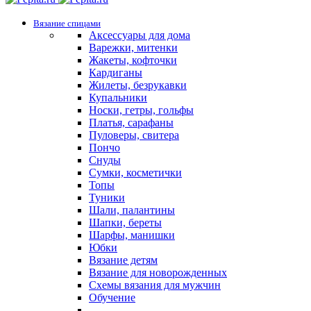
Вязание спицами
Аксессуары для дома
Варежки, митенки
Жакеты, кофточки
Кардиганы
Жилеты, безрукавки
Купальники
Носки, гетры, гольфы
Платья, сарафаны
Пуловеры, свитера
Пончо
Снуды
Сумки, косметички
Топы
Туники
Шали, палантины
Шапки, береты
Шарфы, манишки
Юбки
Вязание детям
Вязание для новорожденных
Схемы вязания для мужчин
Обучение