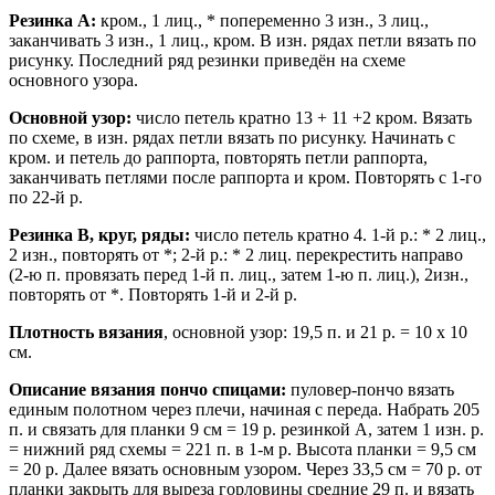
Резинка А:
кром., 1 лиц., * попеременно 3 изн., 3 лиц.,
заканчивать 3 изн., 1 лиц., кром. В изн. рядах петли вязать по
рисунку. Последний ряд резинки приведён на схеме
основного узора.
Основной узор:
число петель кратно 13 + 11 +2 кром. Вязать
по схеме, в изн. рядах петли вязать по рисунку. Начинать с
кром. и петель до раппорта, повторять петли раппорта,
заканчивать петлями после раппорта и кром. Повторять с 1-го
по 22-й р.
Резинка В, круг, ряды:
число петель кратно 4. 1-й р.: * 2 лиц.,
2 изн., повторять от *; 2-й р.: * 2 лиц. перекрестить направо
(2-ю п. провязать перед 1-й п. лиц., затем 1-ю п. лиц.), 2изн.,
повторять от *. Повторять 1-й и 2-й р.
Плотность вязания
, основной узор: 19,5 п. и 21 р. = 10 х 10
см.
Описание вязания пончо спицами:
пуловер-пончо вязать
единым полотном через плечи, начиная с переда. Набрать 205
п. и связать для планки 9 см = 19 р. резинкой А, затем 1 изн. р.
= нижний ряд схемы = 221 п. в 1-м р. Высота планки = 9,5 см
= 20 р. Далее вязать основным узором. Через 33,5 см = 70 р. от
планки закрыть для выреза горловины средние 29 п. и вязать