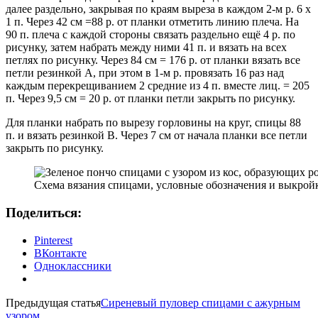
далее раздельно, закрывая по краям выреза в каждом 2-м р. 6 х
1 п. Через 42 см =88 р. от планки отметить линию плеча. На
90 п. плеча с каждой стороны связать раздельно ещё 4 р. по
рисунку, затем набрать между ними 41 п. и вязать на всех
петлях по рисунку. Через 84 см = 176 р. от планки вязать все
петли резинкой А, при этом в 1-м р. провязать 16 раз над
каждым перекрещиванием 2 средние из 4 п. вместе лиц. = 205
п. Через 9,5 см = 20 р. от планки петли закрыть по рисунку.
Для планки набрать по вырезу горловины на круг, спицы 88
п. и вязать резинкой В. Через 7 см от начала планки все петли
закрыть по рисунку.
Схема вязания спицами, условные обозначения и выкрой
Поделиться:
Pinterest
ВКонтакте
Одноклассники
Предыдущая статья
Сиреневый пуловер спицами с ажурным
узором