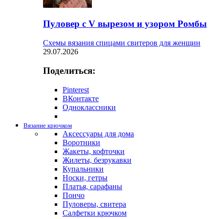
Пуловер с V вырезом и узором Ромбы
Схемы вязания спицами свитеров для женщин
29.07.2026
Поделиться:
Pinterest
ВКонтакте
Одноклассники
Вязание крючком
Аксессуары для дома
Воротники
Жакеты, кофточки
Жилеты, безрукавки
Купальники
Носки, гетры
Платья, сарафаны
Пончо
Пуловеры, свитера
Салфетки крючком