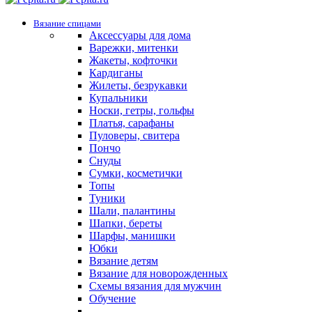
Вязание спицами
Аксессуары для дома
Варежки, митенки
Жакеты, кофточки
Кардиганы
Жилеты, безрукавки
Купальники
Носки, гетры, гольфы
Платья, сарафаны
Пуловеры, свитера
Пончо
Снуды
Сумки, косметички
Топы
Туники
Шали, палантины
Шапки, береты
Шарфы, манишки
Юбки
Вязание детям
Вязание для новорожденных
Схемы вязания для мужчин
Обучение