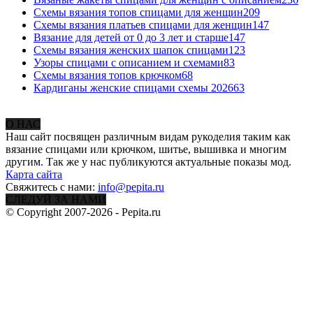
Схемы вязания топов спицами для женщин
209
Схемы вязания платьев спицами для женщин
147
Вязание для детей от 0 до 3 лет и старше
147
Схемы вязания женских шапок спицами
123
Узоры спицами с описанием и схемами
83
Схемы вязания топов крючком
68
Кардиганы женские спицами схемы 2026
63
О НАС
Наш сайт посвящен различным видам рукоделия таким как
вязание спицами или крючком, шитье, вышивка и многим
другим. Так же у нас публикуются актуальные показы мод.
Карта сайта
Свяжитесь с нами:
info@pepita.ru
СЛЕДУЙ ЗА НАМИ
© Copyright 2007-2026 - Pepita.ru