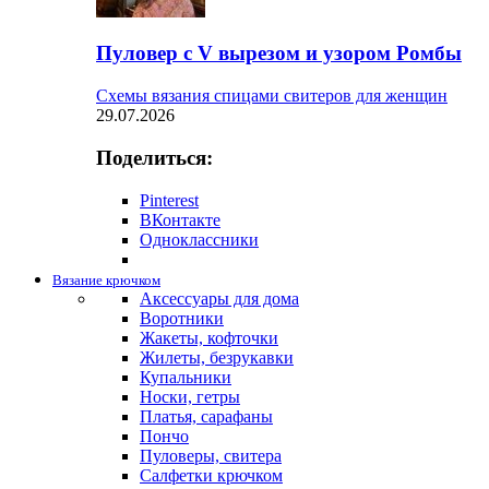
Пуловер с V вырезом и узором Ромбы
Схемы вязания спицами свитеров для женщин
29.07.2026
Поделиться:
Pinterest
ВКонтакте
Одноклассники
Вязание крючком
Аксессуары для дома
Воротники
Жакеты, кофточки
Жилеты, безрукавки
Купальники
Носки, гетры
Платья, сарафаны
Пончо
Пуловеры, свитера
Салфетки крючком