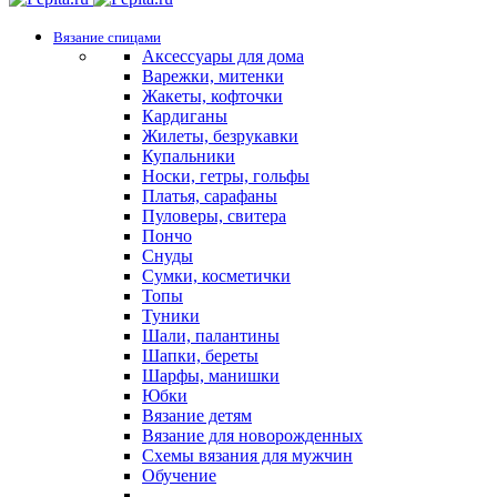
Вязание спицами
Аксессуары для дома
Варежки, митенки
Жакеты, кофточки
Кардиганы
Жилеты, безрукавки
Купальники
Носки, гетры, гольфы
Платья, сарафаны
Пуловеры, свитера
Пончо
Снуды
Сумки, косметички
Топы
Туники
Шали, палантины
Шапки, береты
Шарфы, манишки
Юбки
Вязание детям
Вязание для новорожденных
Схемы вязания для мужчин
Обучение