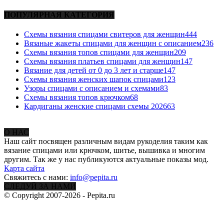
ПОПУЛЯРНАЯ КАТЕГОРИЯ
Схемы вязания спицами свитеров для женщин
444
Вязаные жакеты спицами для женщин с описанием
236
Схемы вязания топов спицами для женщин
209
Схемы вязания платьев спицами для женщин
147
Вязание для детей от 0 до 3 лет и старше
147
Схемы вязания женских шапок спицами
123
Узоры спицами с описанием и схемами
83
Схемы вязания топов крючком
68
Кардиганы женские спицами схемы 2026
63
О НАС
Наш сайт посвящен различным видам рукоделия таким как
вязание спицами или крючком, шитье, вышивка и многим
другим. Так же у нас публикуются актуальные показы мод.
Карта сайта
Свяжитесь с нами:
info@pepita.ru
СЛЕДУЙ ЗА НАМИ
© Copyright 2007-2026 - Pepita.ru