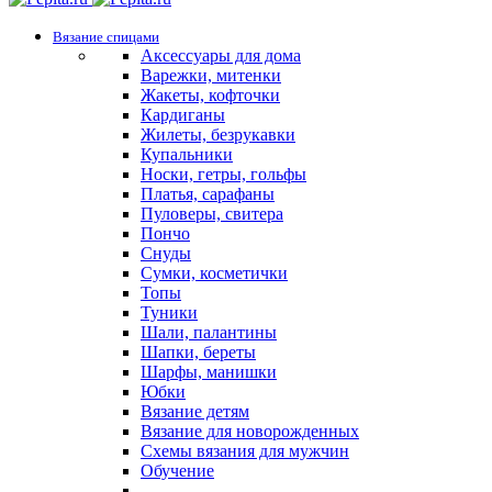
Вязание спицами
Аксессуары для дома
Варежки, митенки
Жакеты, кофточки
Кардиганы
Жилеты, безрукавки
Купальники
Носки, гетры, гольфы
Платья, сарафаны
Пуловеры, свитера
Пончо
Снуды
Сумки, косметички
Топы
Туники
Шали, палантины
Шапки, береты
Шарфы, манишки
Юбки
Вязание детям
Вязание для новорожденных
Схемы вязания для мужчин
Обучение