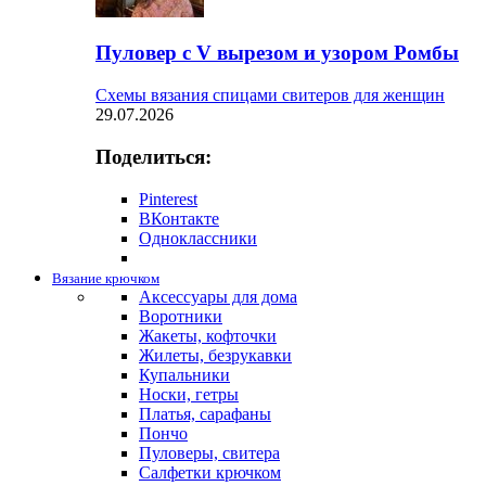
Пуловер с V вырезом и узором Ромбы
Схемы вязания спицами свитеров для женщин
29.07.2026
Поделиться:
Pinterest
ВКонтакте
Одноклассники
Вязание крючком
Аксессуары для дома
Воротники
Жакеты, кофточки
Жилеты, безрукавки
Купальники
Носки, гетры
Платья, сарафаны
Пончо
Пуловеры, свитера
Салфетки крючком