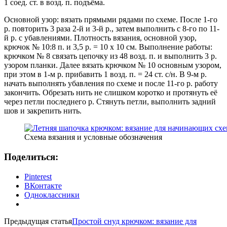
1 соед. ст. в возд. п. подъёма.
Основной узор: вязать прямыми рядами по схеме. После 1-го
р. повторить 3 раза 2-й и 3-й р., затем выполнить с 8-го по 11-
й р. с убавлениями. Плотность вязания, основной узор,
крючок № 10:8 п. и 3,5 р. = 10 х 10 см. Выполнение работы:
крючком № 8 связать цепочку из 48 возд. п. и выполнить 3 р.
узором планки. Далее вязать крючком № 10 основным узором,
при этом в 1-м р. прибавить 1 возд. п. = 24 ст. с/н. В 9-м р.
начать выполнять убавления по схеме и после 11-го р. работу
закончить. Обрезать нить не слишком коротко и протянуть её
через петли последнего р. Стянуть петли, выполнить задний
шов и закрепить нить.
Схема вязания и условные обозначения
Поделиться:
Pinterest
ВКонтакте
Одноклассники
Предыдущая статья
Простой снуд крючком: вязание для