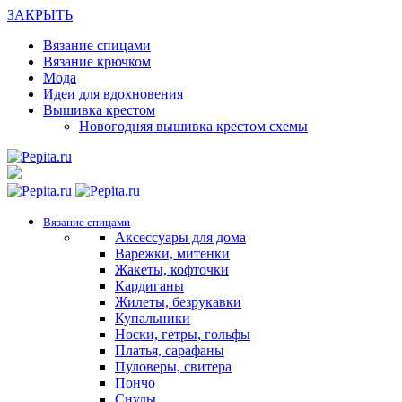
ЗАКРЫТЬ
Вязание спицами
Вязание крючком
Мода
Идеи для вдохновения
Вышивка крестом
Новогодняя вышивка крестом схемы
Вязание спицами
Аксессуары для дома
Варежки, митенки
Жакеты, кофточки
Кардиганы
Жилеты, безрукавки
Купальники
Носки, гетры, гольфы
Платья, сарафаны
Пуловеры, свитера
Пончо
Снуды