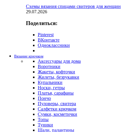
Схемы вязания спицами свитеров для женщин
29.07.2026
Поделиться:
Pinterest
ВКонтакте
Одноклассники
Вязание крючком
Аксессуары для дома
Воротники
Жакеты, кофточки
Жилеты, безрукавки
Купальники
Носки, гетры
Платья, сарафаны
Пончо
Пуловеры, свитера
Салфетки крючком
Сумки, косметички
Топы
Туники
Шали, палантины