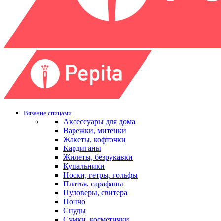
Вязание спицами
Аксессуары для дома
Варежки, митенки
Жакеты, кофточки
Кардиганы
Жилеты, безрукавки
Купальники
Носки, гетры, гольфы
Платья, сарафаны
Пуловеры, свитера
Пончо
Снуды
Сумки, косметички