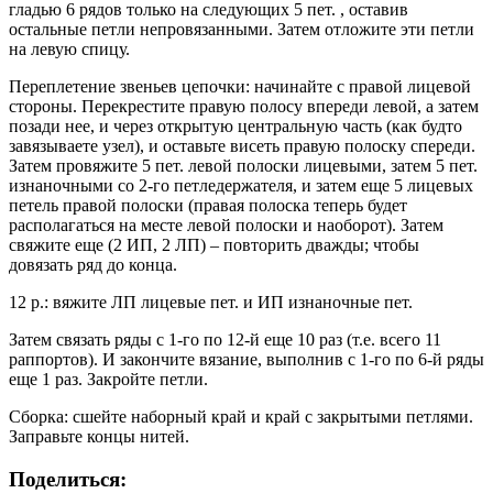
гладью 6 рядов только на следующих 5 пет. , оставив
остальные петли непровязанными. Затем отложите эти петли
на левую спицу.
Переплетение звеньев цепочки: начинайте с правой лицевой
стороны. Перекрестите правую полосу впереди левой, а затем
позади нее, и через открытую центральную часть (как будто
завязываете узел), и оставьте висеть правую полоску спереди.
Затем провяжите 5 пет. левой полоски лицевыми, затем 5 пет.
изнаночными со 2-го петледержателя, и затем еще 5 лицевых
петель правой полоски (правая полоска теперь будет
располагаться на месте левой полоски и наоборот). Затем
свяжите еще (2 ИП, 2 ЛП) – повторить дважды; чтобы
довязать ряд до конца.
12 р.: вяжите ЛП лицевые пет. и ИП изнаночные пет.
Затем связать ряды с 1-го по 12-й еще 10 раз (т.е. всего 11
раппортов). И закончите вязание, выполнив с 1-го по 6-й ряды
еще 1 раз. Закройте петли.
Сборка: сшейте наборный край и край с закрытыми петлями.
Заправьте концы нитей.
Поделиться: