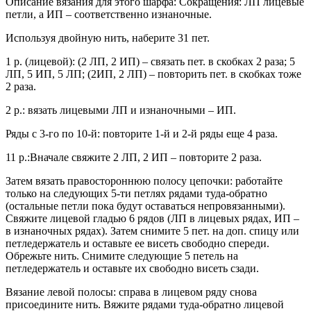
Описание вязания для этого шарфа: Сокращения: ЛП лицевые
петли, а ИП – соответственно изнаночные.
Используя двойную нить, наберите 31 пет.
1 р. (лицевой): (2 ЛП, 2 ИП) – связать пет. в скобках 2 раза; 5
ЛП, 5 ИП, 5 ЛП; (2ИП, 2 ЛП) – повторить пет. в скобках тоже
2 раза.
2 р.: вязать лицевыми ЛП и изнаночными – ИП.
Ряды с 3-го по 10-й: повторите 1-й и 2-й ряды еще 4 раза.
11 р.:Вначале свяжите 2 ЛП, 2 ИП – повторите 2 раза.
Затем вязать правостороннюю полосу цепочки: работайте
только на следующих 5-ти петлях рядами туда-обратно
(остальные петли пока будут оставаться непровязанными).
Свяжите лицевой гладью 6 рядов (ЛП в лицевых рядах, ИП –
в изнаночных рядах). Затем снимите 5 пет. на доп. спицу или
петледержатель и оставьте ее висеть свободно спереди.
Обрежьте нить. Снимите следующие 5 петель на
петледержатель и оставьте их свободно висеть сзади.
Вязание левой полосы: справа в лицевом ряду снова
присоедините нить. Вяжите рядами туда-обратно лицевой