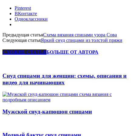
Pinterest
ВКонтакте
Одноклассники
Предыдущая статья
Схема вязания спицами узора Сова
Следующая статья
Яркий снуд спицами из толстой пряжи
СХОЖИЕ СТАТЬИ
БОЛЬШЕ ОТ АВТОРА
Снуд спицами для женщин: схемы, описания и
видео для начинающих
Мужской снуд-капюшон спицами
Модный бактус снуд спицами