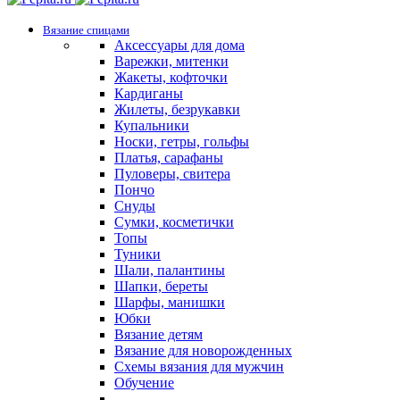
Вязание спицами
Аксессуары для дома
Варежки, митенки
Жакеты, кофточки
Кардиганы
Жилеты, безрукавки
Купальники
Носки, гетры, гольфы
Платья, сарафаны
Пуловеры, свитера
Пончо
Снуды
Сумки, косметички
Топы
Туники
Шали, палантины
Шапки, береты
Шарфы, манишки
Юбки
Вязание детям
Вязание для новорожденных
Схемы вязания для мужчин
Обучение