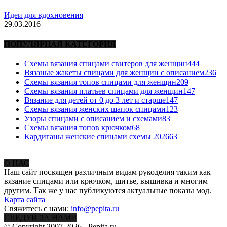
Идеи для вдохновения
29.03.2016
ПОПУЛЯРНАЯ КАТЕГОРИЯ
Схемы вязания спицами свитеров для женщин
444
Вязаные жакеты спицами для женщин с описанием
236
Схемы вязания топов спицами для женщин
209
Схемы вязания платьев спицами для женщин
147
Вязание для детей от 0 до 3 лет и старше
147
Схемы вязания женских шапок спицами
123
Узоры спицами с описанием и схемами
83
Схемы вязания топов крючком
68
Кардиганы женские спицами схемы 2026
63
О НАС
Наш сайт посвящен различным видам рукоделия таким как
вязание спицами или крючком, шитье, вышивка и многим
другим. Так же у нас публикуются актуальные показы мод.
Карта сайта
Свяжитесь с нами:
info@pepita.ru
СЛЕДУЙ ЗА НАМИ
© Copyright 2007-2026 - Pepita.ru