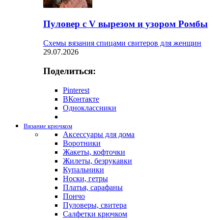
Пуловер с V вырезом и узором Ромбы
Схемы вязания спицами свитеров для женщин
29.07.2026
Поделиться:
Pinterest
ВКонтакте
Одноклассники
Вязание крючком
Аксессуары для дома
Воротники
Жакеты, кофточки
Жилеты, безрукавки
Купальники
Носки, гетры
Платья, сарафаны
Пончо
Пуловеры, свитера
Салфетки крючком