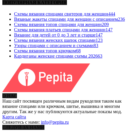
ПОПУЛЯРНАЯ КАТЕГОРИЯ
Схемы вязания спицами свитеров для женщин
444
Вязаные жакеты спицами для женщин с описанием
236
Схемы вязания топов спицами для женщин
209
Схемы вязания платьев спицами для женщин
147
Вязание для детей от 0 до 3 лет и старше
147
Схемы вязания женских шапок спицами
123
Узоры спицами с описанием и схемами
83
Схемы вязания топов крючком
68
Кардиганы женские спицами схемы 2026
63
О НАС
Наш сайт посвящен различным видам рукоделия таким как
вязание спицами или крючком, шитье, вышивка и многим
другим. Так же у нас публикуются актуальные показы мод.
Карта сайта
Свяжитесь с нами:
info@pepita.ru
СЛЕДУЙ ЗА НАМИ