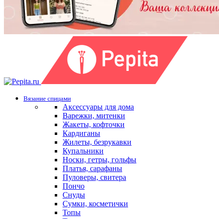
Вязание спицами
Аксессуары для дома
Варежки, митенки
Жакеты, кофточки
Кардиганы
Жилеты, безрукавки
Купальники
Носки, гетры, гольфы
Платья, сарафаны
Пуловеры, свитера
Пончо
Снуды
Сумки, косметички
Топы