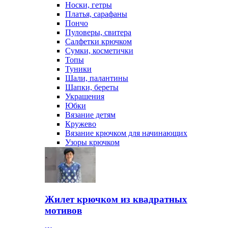
Носки, гетры
Платья, сарафаны
Пончо
Пуловеры, свитера
Салфетки крючком
Сумки, косметички
Топы
Туники
Шали, палантины
Шапки, береты
Украшения
Юбки
Вязание детям
Кружево
Вязание крючком для начинающих
Узоры крючком
Жилет крючком из квадратных
мотивов