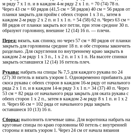
м ряду 7 x 1 п. и в каждом 4-м ряду 2 x 1 п. = 70 (74) 78 п.
Через 43 см = 60 рядов (41,5 см = 58 рядов) 40 см = 56 рядов от
планки закрыть для пройм с обеих сторон 1 х 3 п., затем в
каждом 2-м ряду 2 х 2 п. и 1 х 1 п. = 54 (58) 62 п. Через 63 см =
88 рядов от планки закрыть все петли, при этом средние 30 п.
образуют горловину, внешние 12 (14) 16 п. — плечи.
Перед:
вязать, как спинку, но через 57 см = 80 рядов от планки
закрыть для горловины средние 18 п. и обе стороны закончить
раздельно. Для скругления по внутреннему краю закрыть в
каждом 2-м ряду 1 х 3 п., 1 х 2 п. и 1 х 1 п. На высоте спинки
закрыть оставшиеся 12 (14) 16 петель плеч.
Рукава:
набрать на спицы № 7,5 для каждого рукава по 24
(27) 30 петель и вязать узором 1. Одновременно прибавить для
скоса рукава с обеих сторон в каждом 16-м ряду от начального
ряда 2 x 1 п. и в каждом 14-м ряду 3 х 1 п.= 34 (37) 40 п. Через
53 см = 82 ряда от начального ряда закрыть для оката рукава с
обеих сторон 1 х 2 п., затем в каждом 2-м ряду 8 х 1 п. и 1 х 2
п. Через 66 см = 102 ряда от начального ряда закрыть
оставшиеся 10 (13) 16 п.
Сборка:
выполнить плечевые швы. Для воротника набрать на
круговые спицы по краю горловины 60 петель с внутренней
стороны и вязать узором 1. Через 24 см от начала вязания