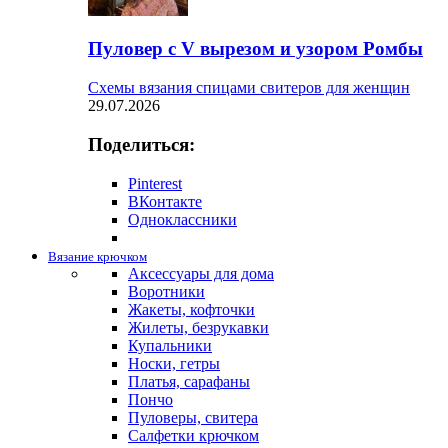
Пуловер с V вырезом и узором Ромбы
Схемы вязания спицами свитеров для женщин
29.07.2026
Поделиться:
Pinterest
ВКонтакте
Одноклассники
Вязание крючком
Аксессуары для дома
Воротники
Жакеты, кофточки
Жилеты, безрукавки
Купальники
Носки, гетры
Платья, сарафаны
Пончо
Пуловеры, свитера
Салфетки крючком