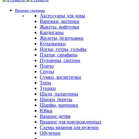
Вязание спицами
Аксессуары для дома
Варежки, митенки
Жакеты, кофточки
Кардиганы
Жилеты, безрукавки
Купальники
Носки, гетры, гольфы
Платья, сарафаны
Пуловеры, свитера
Пончо
Снуды
Сумки, косметички
Топы
Туники
Шали, палантины
Шапки, береты
Шарфы, манишки
Юбки
Вязание детям
Вязание для новорожденных
Схемы вязания для мужчин
Обучение