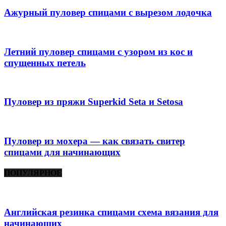
Ажурный пуловер спицами с вырезом лодочка
Летний пуловер спицами с узором из кос и
спущенных петель
Пуловер из пряжи Superkid Seta и Setosa
Пуловер из мохера — как связать свитер
спицами для начинающих
ПОПУЛЯРНОЕ
Английская резинка спицами схема вязания для
начинающих