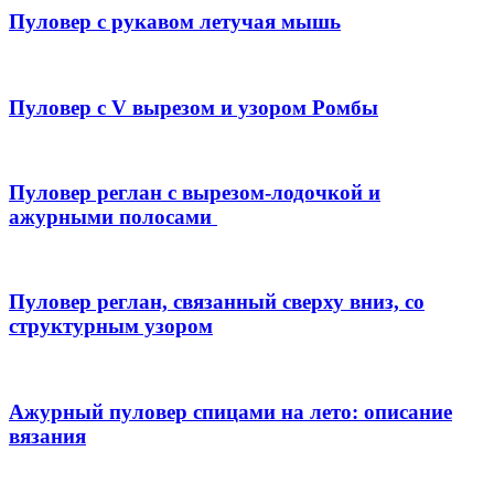
Пуловер с рукавом летучая мышь
Пуловер с V вырезом и узором Ромбы
Пуловер реглан с вырезом-лодочкой и
ажурными полосами
Пуловер реглан, связанный сверху вниз, со
структурным узором
Ажурный пуловер спицами на лето: описание
вязания