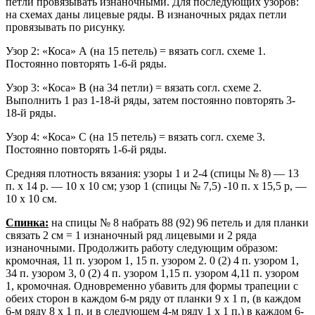
петли провязывать изнаночными. Для последующих узоров:
на схемах даны лицевые ряды. В изнаночных рядах петли
провязывать по рисунку.
Узор 2: «Коса» А (на 15 петель) = вязать согл. схеме 1.
Постоянно повторять 1-6-й ряды.
Узор 3: «Коса» В (на 34 петли) = вязать согл. схеме 2.
Выполнить 1 раз 1-18-й ряды, затем постоянно повторять 3-
18-й ряды.
Узор 4: «Коса» С (на 15 петель) = вязать согл. схеме 3.
Постоянно повторять 1-6-й ряды.
Средняя плотность вязания: узоры 1 и 2-4 (спицы № 8) — 13
п. х 14 р. — 10 х 10 см; узор 1 (спицы № 7,5) -10 п. х 15,5 р, —
10 х 10 см.
Спинка:
на спицы № 8 набрать 88 (92) 96 петель и для планки
связать 2 см = 1 изнаночный ряд лицевыми и 2 ряда
изнаночными. Продолжить работу следующим образом:
кромочная, 11 п. узором 1, 15 п. узором 2. 0 (2) 4 п. узором 1,
34 п. узором 3, 0 (2) 4 п. узором 1,15 п. узором 4,11 п. узором
1, кромочная. Одновременно убавить для формы трапеции с
обеих сторон в каждом 6-м ряду от планки 9 х 1 п, (в каждом
6-м ряду 8 х 1 п. и в следующем 4-м ряду 1 х 1 п.) в каждом 6-