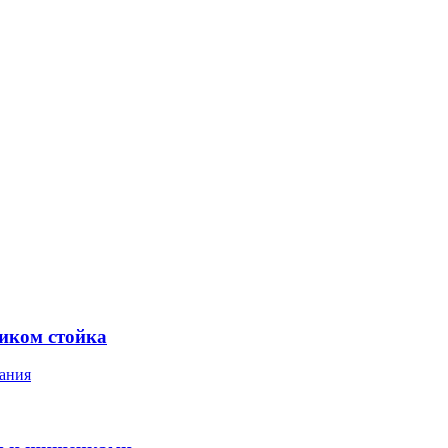
ником стойка
ания