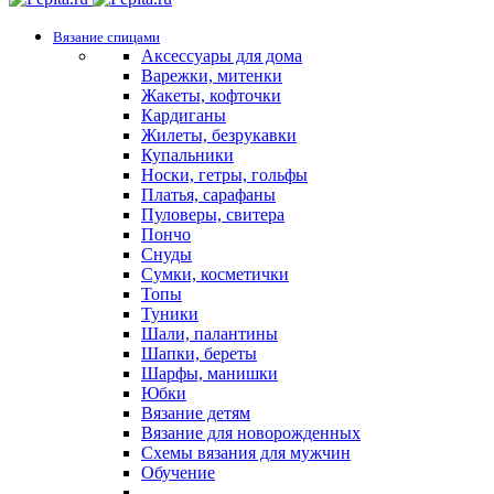
Вязание спицами
Аксессуары для дома
Варежки, митенки
Жакеты, кофточки
Кардиганы
Жилеты, безрукавки
Купальники
Носки, гетры, гольфы
Платья, сарафаны
Пуловеры, свитера
Пончо
Снуды
Сумки, косметички
Топы
Туники
Шали, палантины
Шапки, береты
Шарфы, манишки
Юбки
Вязание детям
Вязание для новорожденных
Схемы вязания для мужчин
Обучение