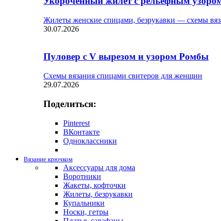
Укороченный жилет с рельефным узоро
Жилеты женские спицами, безрукавки — схемы вяз
30.07.2026
Пуловер с V вырезом и узором Ромбы
Схемы вязания спицами свитеров для женщин
29.07.2026
Поделиться:
Pinterest
ВКонтакте
Одноклассники
Вязание крючком
Аксессуары для дома
Воротники
Жакеты, кофточки
Жилеты, безрукавки
Купальники
Носки, гетры
Платья, сарафаны