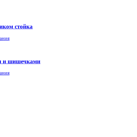
ником стойка
ания
м и шишечками
ания