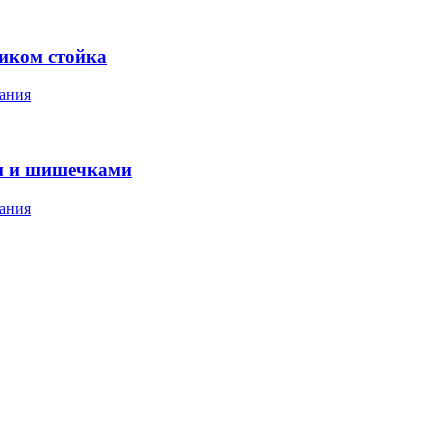
ником стойка
ания
м и шишечками
ания