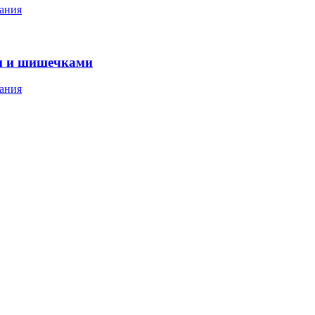
ания
м и шишечками
ания