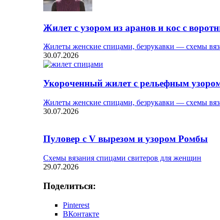
Жилет с узором из аранов и кос с ворот
Жилеты женские спицами, безрукавки — схемы вяз
30.07.2026
Укороченный жилет с рельефным узоро
Жилеты женские спицами, безрукавки — схемы вяз
30.07.2026
Пуловер с V вырезом и узором Ромбы
Схемы вязания спицами свитеров для женщин
29.07.2026
Поделиться:
Pinterest
ВКонтакте