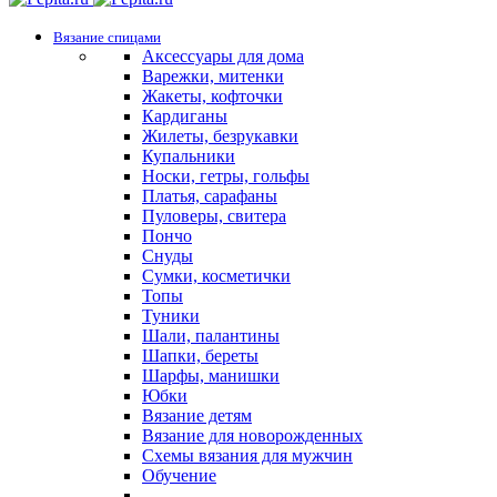
Вязание спицами
Аксессуары для дома
Варежки, митенки
Жакеты, кофточки
Кардиганы
Жилеты, безрукавки
Купальники
Носки, гетры, гольфы
Платья, сарафаны
Пуловеры, свитера
Пончо
Снуды
Сумки, косметички
Топы
Туники
Шали, палантины
Шапки, береты
Шарфы, манишки
Юбки
Вязание детям
Вязание для новорожденных
Схемы вязания для мужчин
Обучение