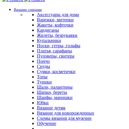
Вязание спицами
Аксессуары для дома
Варежки, митенки
Жакеты, кофточки
Кардиганы
Жилеты, безрукавки
Купальники
Носки, гетры, гольфы
Платья, сарафаны
Пуловеры, свитера
Пончо
Снуды
Сумки, косметички
Топы
Туники
Шали, палантины
Шапки, береты
Шарфы, манишки
Юбки
Вязание детям
Вязание для новорожденных
Схемы вязания для мужчин
Обучение