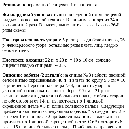
Резинка:
попеременно 1 лицевая, 1 изнаночная.
Жаккардовый узор:
вязать по приведенной схеме лицевой
гладью в жаккардовой технике. В ширину раппорт из 24 п.
выполнить 2 раза. В высоту выполнить 1 раз с 1-го по 26-й
ряды схемы.
Последовательность узоров:
5 р. лиц. глади белой нитью, 26
р. жаккардового узора, остальные ряды вязать лиц. гладью
белой нитью.
Плотность вязания:
22 п. х 28 р. = 10 х 10 см, связано
лицевой гладью спицами № 3,5.
Описание работы (2 детали):
на спицы № 3 набрать двойной
белой нитью скрещенными 48 п. и вязать по кругу 5,5 см = 16
р. резинкой. Перейти на спицы № 3,5 и вязать узоры в
указанной последовательности. Через 7,5 см = 21 р. от
резинки вывязать для клина большого пальца с обеих сторон
по обе стороны от 1-й п. из протяжек по 1 лицевой
скрещенной петле = 3 п. клина большого пальца. Следующие
прибавки выполнить следующим образом: * в следующем 2-м
р. перед 1-й п. и после 2 прибавленных петель вывязать из
протяжек по 1 лицевой скрещенной петле. От * повторить 6
раз = 15 п. клина большого пальца. Прибавки направлены в