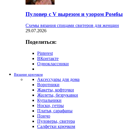
Пуловер с V вырезом и узором Ромбы
Схемы вязания спицами свитеров для женщин
29.07.2026
Поделиться:
Pinterest
ВКонтакте
Одноклассники
Вязание крючком
Аксессуары для дома
Воротники
Жакеты, кофточки
Жилеты, безрукавки
Купальники
Носки, гетры
Платья, сарафаны
Пончо
Пуловеры, свитера
Салфетки крючком