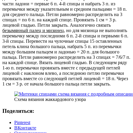
части ладони = первые 6 п. 4-й спицы и набрать 3 п. из
перемычки между указательным и средним пальцами = 18 п.
для среднего пальца. Петли равномерно распределить на 3
спицах = по 6 п. на каждой спице. Провязать 1 см = 3 р.
лицевой гладью. Петли закрыть. Аналогично связать
безымянный палец и мизинец,
но для мизинца не выполнять
перемычку между последними 6 п. 2-й спицы и первыми 6 п.
3-й спицы. Перевести на чулочные спицы 15 оставленных
петель клина большого пальца, набрать 5 п. из перемычки
между большим пальцем и ладонью = 20 п. для большого
пальца. Петли равномерно распределить на 3 спицах = 7/6/7 п.
на каждой спице. Вязать лицевой гладью. В следующем ряду
1-ю п. перемычки провязать вместе с предыдущей петлей
лицевой с наклоном влево, а последнюю петлю перемычки
провязать вместе со следующей петлей лицевой = 18 п. Через
1 см = 3 р. от начала большого пальца петли закрыть.
Схема вязания жаккардового узора
Поделиться:
Pinterest
ВКонтакте