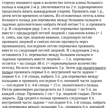
сторону внешнего края и количество петель клина большого
пальца в каждом 2-м р. увеличивается на 2 п. (одновременно
продолжать вязать жаккардовым узором). Провязать еще 1 р.,
затем петли временно оставить. Из отложенных петель клина
большого пальца для перемычки между большим пальцем и
ладонью дополнительно набрать белой нитью 5 п. и провязать
1 р. В следующем ряду 1-ю п. этой перемычки провязать
вместе с предыдущей петлей лицевой с наклоном влево (= 1
п. снять, как при лицевом вязании, следующую петлю
провязать лицевой и снятую петлю протянуть через
провязанную), последнюю петлю перемычки провязать
вместе со следующей петлей лицевой. В следующем 2-м р.
оставшиеся 3 п. перемычки между большим пальцем и
ладонью провязать вместе лицевой — 1 п. перемычки
остается = на спицах 48 п. (= первоначальное количество
петель). На всех петлях провязать 3 р. Затем
для указательного
пальц
а провязать первые 6 п. внутренней части ладони =
первые 6 п. 1-й спицы, набрать 3 п. для перемычки между
пальцами и провязать последние 6 п. внешней части ладони
— последние 6 п. 4-й спицы = 15 п. указательного пальца.
Петли равномерно распределить на 3 спицах = по 5 п. на
каждой спице. Провязать 1 см = 3 р. лицевой гладью. Петли
закрыть.
Для
среднего пальца провязать следующие 6 п.
внутренней части ладони = последние 6 п. 1-й спицы, набрать
для перемычки менаду пальцами 3 п., провязать 6 п. внешней