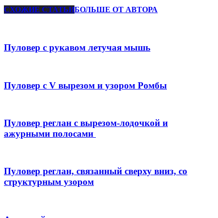
СХОЖИЕ СТАТЬИ
БОЛЬШЕ ОТ АВТОРА
Пуловер с рукавом летучая мышь
Пуловер с V вырезом и узором Ромбы
Пуловер реглан с вырезом-лодочкой и
ажурными полосами
Пуловер реглан, связанный сверху вниз, со
структурным узором