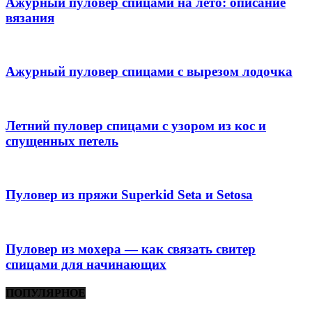
Ажурный пуловер спицами на лето: описание
вязания
Ажурный пуловер спицами с вырезом лодочка
Летний пуловер спицами с узором из кос и
спущенных петель
Пуловер из пряжи Superkid Seta и Setosa
Пуловер из мохера — как связать свитер
спицами для начинающих
ПОПУЛЯРНОЕ