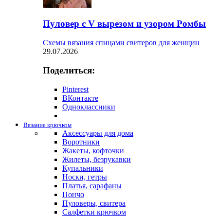
Пуловер с V вырезом и узором Ромбы
Схемы вязания спицами свитеров для женщин
29.07.2026
Поделиться:
Pinterest
ВКонтакте
Одноклассники
Вязание крючком
Аксессуары для дома
Воротники
Жакеты, кофточки
Жилеты, безрукавки
Купальники
Носки, гетры
Платья, сарафаны
Пончо
Пуловеры, свитера
Салфетки крючком