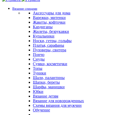
Вязание спицами
Аксессуары для дома
Варежки, митенки
Жакеты, кофточки
Кардиганы
Жилеты, безрукавки
Купальники
Носки, гетры, гольфы
Платья, сарафаны
Пуловеры, свитера
Пончо
Снуды
Сумки, косметички
Топы
Туники
Шали, палантины
Шапки, береты
Шарфы, манишки
Юбки
Вязание детям
Вязание для новорожденных
Схемы вязания для мужчин
Обучение