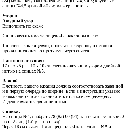
(24) мотка натурально-белой; спицы №4,5 и 5; круговые
спицы №4,5 длиной 40 см; маркеры петель.
Узоры:
Ажурный узор
Выполнить по схеме.
2 п. провязать вместе лицевой с наклоном влево
1 п. снять, как лицевую, провязать следующую петлю и
провязанную петлю протянуть через снятую.
Плотность вязания:
17 п. х 25 р. = 10 х 10 см, связано ажурным узором двойной
нитью на спицах №5.
Важно!
Плотность вашего вязания должна соответствовать заданной,
и в первую очередь по ширине. Если в инструкции указано
только одно число, то оно относится ко всем размерам.
Изделие вяжется двойной нитью.
Спинка:
На спицы №4,5 набрать 78 (82) 90 (94) п. и вязать резинкой: 2
изн., 2 лиц. (1-й р. = изн. ряд).
Через 16 см связать 1 лиц. ряд, перейти на спицы №5 и