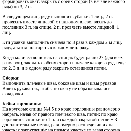
формировать окат: закрыть с обеих сторон (в начале каждого
ряда) по 3, 2 п.
В следующем лиц. ряду выполнить убавки: 1 лиц., 2 п.
провязать вместе лицевой с наклоном влево, вязать до
последних 3 п. на спице, 2 п. провязать вместе лицевой, 1
лиц.
Эти убавки выполнить сначала по 3 раза в каждом 2-м лиц.
ряду, а затем повторять в каждом лиц. ряду.
Когда количество петель на спицах будет равно 27 (для всех
размеров), закрыть с обеих сторон в начале каждого ряда еще
по 2, 3 п. и в одном ряду закрыть оставшиеся петли.
Сборка:
Выполнить плечевые швы, боковые швы и швы рукавов.
Вшить рукава так, чтобы по окату не образовывались
складочки.
Бейка горловины:
На круговые спицы №4,5 по краю горловины равномерно
набрать, начав от правого плечевого шва, петли: по краю
горловины спинки по 1 п. из каждой закрытой петли + 3
дополнительные петли, равномерно распределив их на
участках закруглений; на прямом участке (= левая сторона