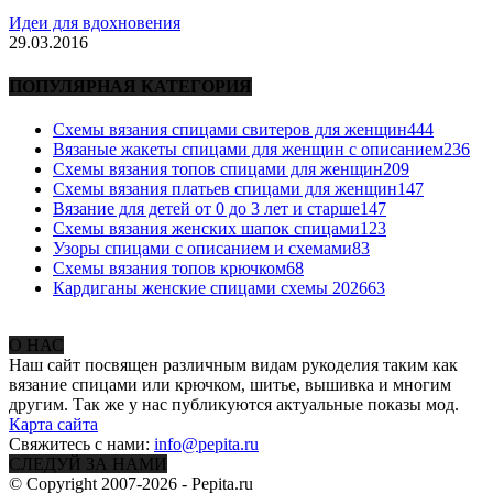
Идеи для вдохновения
29.03.2016
ПОПУЛЯРНАЯ КАТЕГОРИЯ
Схемы вязания спицами свитеров для женщин
444
Вязаные жакеты спицами для женщин с описанием
236
Схемы вязания топов спицами для женщин
209
Схемы вязания платьев спицами для женщин
147
Вязание для детей от 0 до 3 лет и старше
147
Схемы вязания женских шапок спицами
123
Узоры спицами с описанием и схемами
83
Схемы вязания топов крючком
68
Кардиганы женские спицами схемы 2026
63
О НАС
Наш сайт посвящен различным видам рукоделия таким как
вязание спицами или крючком, шитье, вышивка и многим
другим. Так же у нас публикуются актуальные показы мод.
Карта сайта
Свяжитесь с нами:
info@pepita.ru
СЛЕДУЙ ЗА НАМИ
© Copyright 2007-2026 - Pepita.ru