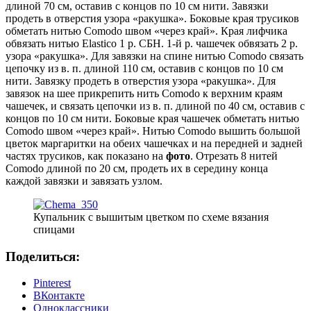
длиной 70 см, оставив с концов по 10 см нити. Завязки
продеть в отверстия узора «ракушка». Боковые края трусиков
обметать нитью Comodo швом «через край». Края лифчика
обвязать нитью Elastico 1 р. СБН. 1-й р. чашечек обвязать 2 р.
узора «ракушка». Для завязки на спине нитью Comodo связать
цепочку из в. п. длиной 110 см, оставив с концов по 10 см
нити. Завязку продеть в отверстия узора «ракушка». Для
завязок на шее прикрепить нить Comodo к верхним краям
чашечек, и связать цепочки из в. п. длиной по 40 см, оставив с
концов по 10 см нити. Боковые края чашечек обметать нитью
Comodo швом «через край». Нитью Comodo вышить большой
цветок маргаритки на обеих чашечках и на передней и задней
частях трусиков, как показано на
фото
. Отрезать 8 нитей
Comodo длиной по 20 см, продеть их в середину конца
каждой завязки и завязать узлом.
Купальник с вышитым цветком по схеме вязания
спицами
Поделиться:
Pinterest
ВКонтакте
Одноклассники