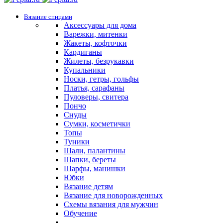
Вязание спицами
Аксессуары для дома
Варежки, митенки
Жакеты, кофточки
Кардиганы
Жилеты, безрукавки
Купальники
Носки, гетры, гольфы
Платья, сарафаны
Пуловеры, свитера
Пончо
Снуды
Сумки, косметички
Топы
Туники
Шали, палантины
Шапки, береты
Шарфы, манишки
Юбки
Вязание детям
Вязание для новорожденных
Схемы вязания для мужчин
Обучение