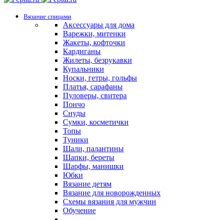
Вязание спицами
Аксессуары для дома
Варежки, митенки
Жакеты, кофточки
Кардиганы
Жилеты, безрукавки
Купальники
Носки, гетры, гольфы
Платья, сарафаны
Пуловеры, свитера
Пончо
Снуды
Сумки, косметички
Топы
Туники
Шали, палантины
Шапки, береты
Шарфы, манишки
Юбки
Вязание детям
Вязание для новорожденных
Схемы вязания для мужчин
Обучение