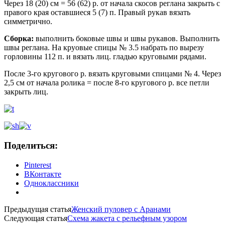
Через 18 (20) см = 56 (62) р. от начала скосов реглана закрыть с
правого края оставшиеся 5 (7) п. Правый рукав вязать
симметрично.
Сборка:
выполнить боковые швы и швы рукавов. Выполнить
швы реглана. На круовые спицы № 3.5 набрать по вырезу
горловины 112 п. и вязать лиц. гладью круговыми рядами.
После 3-го кругового р. вязать круговыми спицами № 4. Через
2,5 см от начала ролика = после 8-го кругового р. все петли
закрыть лиц.
Поделиться:
Pinterest
ВКонтакте
Одноклассники
Предыдущая статья
Женский пуловер с Аранами
Следующая статья
Схема жакета с рельефным узором