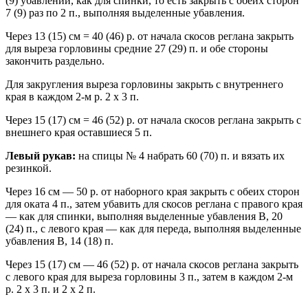
(9) убавлений, как для спинки, то есть закрыть с обеих сторон
7 (9) раз по 2 п., выполняя выделенные убавления.
Через 13 (15) см = 40 (46) р. от начала скосов реглана закрыть
для выреза горловины средние 27 (29) п. и обе стороны
закончить раздельно.
Для закругления выреза горловины закрыть с внутреннего
края в каждом 2-м р. 2 х 3 п.
Через 15 (17) см = 46 (52) р. от начала скосов реглана закрыть с
внешнего края оставшиеся 5 п.
Левый рукав:
на спицы № 4 набрать 60 (70) п. и вязать их
резинкой.
Через 16 см — 50 p. от наборного края закрыть с обеих сторон
для оката 4 п., затем убавить для скосов реглана с правого края
— как для спинки, выполняя выделенные убавления В, 20
(24) п., с левого края — как для переда, выполняя выделенные
убавления В, 14 (18) п.
Через 15 (17) см — 46 (52) р. от начала скосов реглана закрыть
с левого края для выреза горловины 3 п., затем в каждом 2-м
р. 2 х 3 п. и 2 х 2 п.