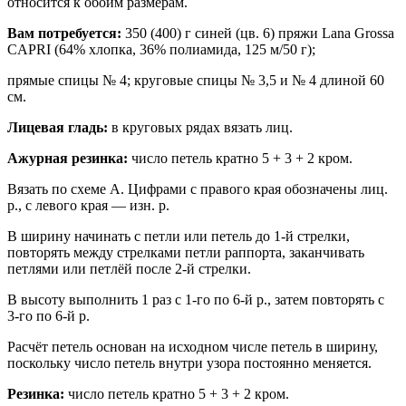
относится к обоим размерам.
Вам потребуется:
350 (400) г синей (цв. 6) пряжи Lana Grossa
CAPRI (64% хлопка, 36% полиамида, 125 м/50 г);
прямые спицы № 4; круговые спицы № 3,5 и № 4 длиной 60
см.
Лицевая гладь:
в круговых рядах вязать лиц.
Ажурная резинка:
число петель кратно 5 + 3 + 2 кром.
Вязать по схеме А. Цифрами с правого края обозначены лиц.
р., с левого края — изн. р.
В ширину начинать с петли или петель до 1-й стрелки,
повторять между стрелками петли раппорта, заканчивать
петлями или петлёй после 2-й стрелки.
В высоту выполнить 1 раз с 1-го по 6-й р., затем повторять с
3-го по 6-й р.
Расчёт петель основан на исходном числе петель в ширину,
поскольку число петель внутри узора постоянно меняется.
Резинка:
число петель кратно 5 + 3 + 2 кром.