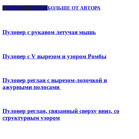
СХОЖИЕ СТАТЬИ
БОЛЬШЕ ОТ АВТОРА
Пуловер с рукавом летучая мышь
Пуловер с V вырезом и узором Ромбы
Пуловер реглан с вырезом-лодочкой и
ажурными полосами
Пуловер реглан, связанный сверху вниз, со
структурным узором