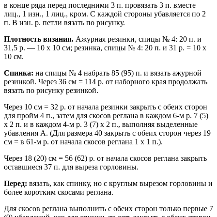
в конце ряда перед последними 3 п. провязать 3 п. вместе
лиц., 1 изн., 1 лиц., кром. С каждой стороны убавляется по 2
п. В изн. р. петли вязать по рисунку.
Плотность вязания.
Ажурная резинки, спицы № 4: 20 п. и
31,5 р. — 10 х 10 см; резинка, спицы № 4: 20 п. и 31 р. = 10 х
10 см.
Спинка:
на спицы № 4 набрать 85 (95) п. и вязать ажурной
резинкой. Через 36 см = 114 р. от наборного края продолжать
вязать по рисунку резинкой.
Через 10 см = 32 р. от начала резинки закрыть с обеих сторон
для пройм 4 п., затем для скосов реглана в каждом 6-м р. 7 (5)
х 2 п. и в каждом 4-м р. 3 (7) х 2 п., выполняя выделенные
убавления А. (Для размера 40 закрыть с обеих сторон через 19
см = в 61-м р. от начала скосов реглана 1 х 1 п.).
Через 18 (20) см = 56 (62) р. от начала скосов реглана закрыть
оставшиеся 37 п. для выреза горловины.
Перед:
вязать, как спинку, но с круглым вырезом горловины и
более коротким скосами реглана.
Для скосов реглана выполнить с обеих сторон только первые 7