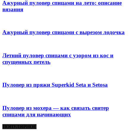
Ажурный пуловер спицами на лето: описание
вязания
Ажурный пуловер спицами с вырезом лодочка
Летний пуловер спицами с узором из кос и
спущенных петель
Пуловер из пряжи Superkid Seta и Setosa
Пуловер из мохера — как связать свитер
спицами для начинающих
ПОПУЛЯРНОЕ