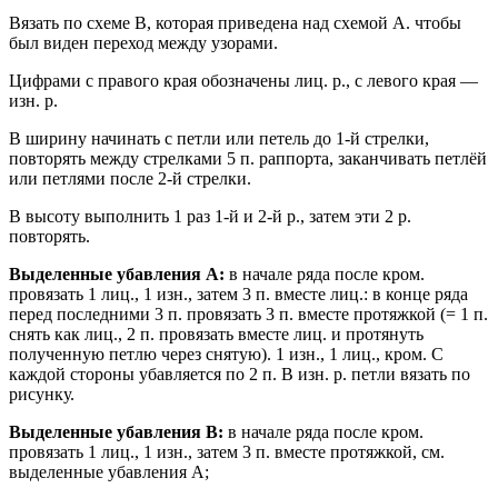
Вязать по схеме В, которая приведена над схемой А. чтобы
был виден переход между узорами.
Цифрами с правого края обозначены лиц. р., с левого края —
изн. р.
В ширину начинать с петли или петель до 1-й стрелки,
повторять между стрелками 5 п. раппорта, заканчивать петлёй
или петлями после 2-й стрелки.
В высоту выполнить 1 раз 1-й и 2-й р., затем эти 2 р.
повторять.
Выделенные убавления А:
в начале ряда после кром.
провязать 1 лиц., 1 изн., затем 3 п. вместе лиц.: в конце ряда
перед последними 3 п. провязать 3 п. вместе протяжкой (= 1 п.
снять как лиц., 2 п. провязать вместе лиц. и протянуть
полученную петлю через снятую). 1 изн., 1 лиц., кром. С
каждой стороны убавляется по 2 п. В изн. р. петли вязать по
рисунку.
Выделенные убавления В:
в начале ряда после кром.
провязать 1 лиц., 1 изн., затем 3 п. вместе протяжкой, см.
выделенные убавления А;