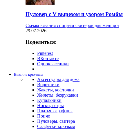
Пуловер с V вырезом и узором Ромбы
Схемы вязания спицами свитеров для женщин
29.07.2026
Поделиться:
Pinterest
ВКонтакте
Одноклассники
Вязание крючком
Аксессуары для дома
Воротники
Жакеты, кофточки
Жилеты, безрукавки
Купальники
Носки, гетры
Платья, сарафаны
Пончо
Пуловеры, свитера
Салфетки крючком