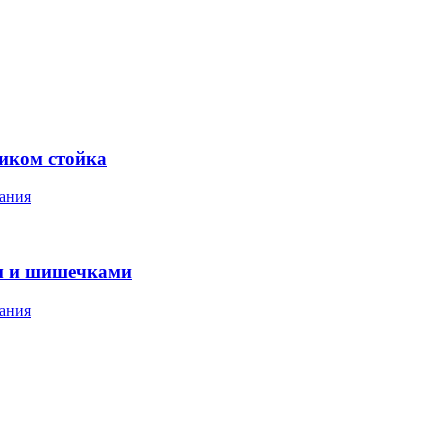
ником стойка
ания
м и шишечками
ания