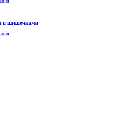
ания
м и шишечками
ания