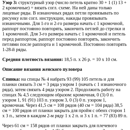
Узор 3:
структурный узор (число петель кратно 30 + 1 (1) 13 +
2 кромочные) = вязать согл. схеме. На ней даны только
лицевые ряды. В изнаночных рядах петли провязывать по
рисунку или согл. инструкции, накиды провязывать
изнаночными. Для 1-го и 2-го размера начать с 1 кромочной,
раппорт постоянно повторять, закончить петлей до стрелки и
1 кромочной. Для 3-го размера начать с 1 кромочной и петель
перед раппортом, раппорт постоянно повторять, закончить
петлями после раппорта и 1 кромочной. Постоянно повторять
1-28-й ряды.
Средняя плотность вязания:
18,5 п. х 26 р. = 10 х 10 см.
Описание вязания женского пуловера
Спинка:
на спицы № 4 набрать 93 (99) 105 петель и для
планки связать 3 см = 3 ряда узором 1 (начать с 1 изнаночного
ряда), затем связать 4 ряда узором 2. Продолжить работу на
спицах № 4,5 следующим образом: кромочная, 0 (3) 0 п.
узором 1, 91 (91) 103 п. узором 3, 0 (3) 0 п. узором 1,
кромочная. Через 41,5 см = 108 рядов (40 см = 104 ряда) 38,5
см = 100 рядов от планки закрыть для пройм с обеих сторон 1
х 3 п., затем в каждом 2-м ряду 1 х 2 п. и 3 х 1 п. = 77 (83) 89 п.
Через 61 см = 158 рядов от планки закрыть для плечевого