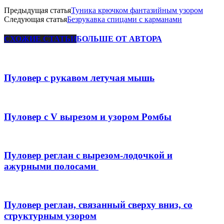
Предыдущая статья
Туника крючком фантазийным узором
Следующая статья
Безрукавка спицами с карманами
СХОЖИЕ СТАТЬИ
БОЛЬШЕ ОТ АВТОРА
Пуловер с рукавом летучая мышь
Пуловер с V вырезом и узором Ромбы
Пуловер реглан с вырезом-лодочкой и
ажурными полосами
Пуловер реглан, связанный сверху вниз, со
структурным узором