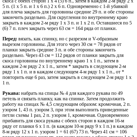
скоса с обеих сторон 1 х 4 (5) 6 п., затем в каждом 2-м ряду 2 х
5 п. (1 х 5 п. и 1 х 6 п.) 2 х 6 п. Одновременно с 1-й убавкой
для плеча закрыть для горловины средние 29 п. и обе стороны
закончить раздельно. Для скругления по внутреннему краю
закрыть в каждом 2-м ряду 1 х 3 п. и 1 х 2 п. Оставшиеся по 5
(6) 7 п. плеч закрыть через 63 см = 164 ряда от планки.
Перед:
вязать, как спинку, но с разрезом и V-образным
вырезом горловины. Для этого через 30 см = 78 рядов от
планки закрыть средние 3 п. и обе стороны закончить
раздельно. Через 43 см = 112 рядов от планки закрыть для
скоса горловины по внутреннему краю 1 х 1 п., затем в
каждом 2-м ряду 2 x 1 п., затем * закрыть в следующем 2-м
ряду 1 х 1 п. и в каждом следующем 4-м ряду 1 х 1 п., от *
повторить еще 6 раз, затем закрыть в следующем 2-м ряду 1 х
1 п.
Рукава:
набрать на спицы № 4 для каждого рукава по 49
петель и связать планку, как на спинке. Затем продолжить
работу на спицах № 4,5 следующим образом: кромочная, 2 п.
узором 1, 43 п. узором 3, при этом выполнить приведенные
петли схемы 1 раз, 2 п. узором 1, кромочная. Одновременно
прибавить для скоса рукава с обеих сторон в каждом 16-м
ряду от планки 6 х 1 п. (в каждом 10-м ряду 9 х 1 п.) в каждом
8-м ряду 12 x 1 п. узором 1 = 61 (67) 73 п. Через 41 см = 106