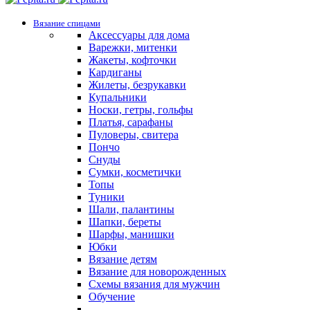
Вязание спицами
Аксессуары для дома
Варежки, митенки
Жакеты, кофточки
Кардиганы
Жилеты, безрукавки
Купальники
Носки, гетры, гольфы
Платья, сарафаны
Пуловеры, свитера
Пончо
Снуды
Сумки, косметички
Топы
Туники
Шали, палантины
Шапки, береты
Шарфы, манишки
Юбки
Вязание детям
Вязание для новорожденных
Схемы вязания для мужчин
Обучение