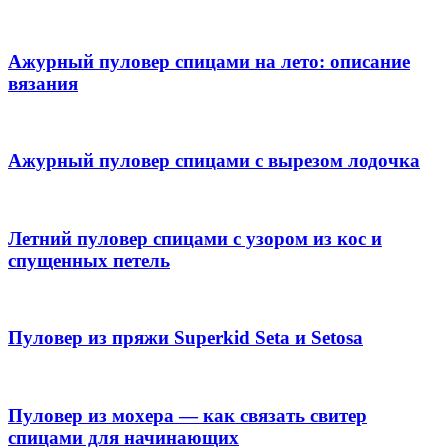
Ажурный пуловер спицами на лето: описание
вязания
Ажурный пуловер спицами с вырезом лодочка
Летний пуловер спицами с узором из кос и
спущенных петель
Пуловер из пряжи Superkid Seta и Setosa
Пуловер из мохера — как связать свитер
спицами для начинающих