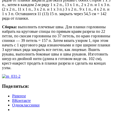
рядов от планки закрыть для оката рукава с обеих сторон 1 х 3
п., затем в каждом 2-м ряду 1 х 2 п., 13 х 1 п., 2 х 2 п. и 1 х 3 п.
(2 х 2 п., 11 х 1 п., 3 х 2 п. и 1 х 3 п.) 3 х 2 п.. 9 х 1 п., 4 х 2 п. и
1 х 3 п. Оставшиеся 11 (13) 15 п. закрыть через 54,5 см = 142
ряда от планки.
Сборка:
выполнить плечевые швы. Для планки горловины
набрать на круговые спицы по прямым краям разреза по 22
петли, по скосам горловины по 37 петель, по краю горловины
спинки — 39 петель = 157 п. Затем вязать узором 1, при этом
начать с 1 кругового ряда изнаночными и при ширине планки
3 круговых ряда закрыть все петли, как лицевые. Вшить
рукава, выполнить боковые швы и швы рукавов. Изготовить
шнур из двойной нити (длина в готовом виде ок. 102 см),
крест-накрест продеть в планки разреза и сделать на концах
узлы.
Поделиться:
Pinterest
ВКонтакте
Одноклассники