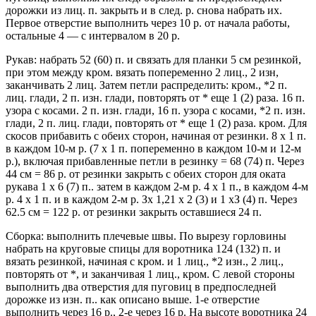
дорожки из лиц. п. закрыть и в след. р. снова набрать их.
Первое отверстие выполнить через 10 р. от начала работы,
остальные 4 — с интервалом в 20 р.
Рукав: набрать 52 (60) п. и связать для планки 5 см резинкой,
при этом между кром. вязать попеременно 2 лиц., 2 изн,
заканчивать 2 лиц. Затем петли распределить: кром., *2 п.
лиц. глади, 2 п. изн. глади, повторять от * еще 1 (2) раза. 16 п.
узора с косами. 2 п. изн. глади, 16 п. узора с косами, *2 п. изн.
глади, 2 п. лиц. глади, повторять от * еще 1 (2) раза. кром. Для
скосов прибавить с обеих сторон, начиная от резинки. 8 х 1 п.
в каждом 10-м р. (7 х 1 п. попеременно в каждом 10-м и 12-м
р.), включая прибавленные петли в резинку = 68 (74) п. Через
44 см = 86 р. от резинки закрыть с обеих сторон для оката
рукава 1 х 6 (7) п.. затем в каждом 2-м р. 4 х 1 п., в каждом 4-м
р. 4 х 1 п. и в каждом 2-м р. Зх 1,21 х 2 (3) и 1 хЗ (4) п. Через
62.5 см = 122 р. от резинки закрыть оставшиеся 24 п.
Сборка: выполнить плечевые швы. По вырезу горловины
набрать на круговые спицы для воротника 124 (132) п. и
вязать резинкой, начиная с кром. и 1 лиц., *2 изн., 2 лиц.,
повторять от *, и заканчивая 1 лиц., кром. С левой стороны
выполнить два отверстия для пуговиц в предпоследней
дорожке из изн. п.. как описано выше. 1-е отверстие
выполнить через 16 р., 2-е через 16 р. На высоте воротника 24