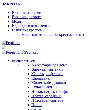
ЗАКРЫТЬ
Вязание спицами
Вязание крючком
Мода
Идеи для вдохновения
Вышивка крестом
Новогодняя вышивка крестом схемы
Вязание спицами
Аксессуары для дома
Варежки, митенки
Жакеты, кофточки
Кардиганы
Жилеты, безрукавки
Купальники
Носки, гетры, гольфы
Платья, сарафаны
Пуловеры, свитера
Пончо
Снуды