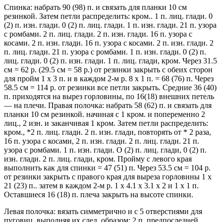
Спинка: набрать 90 (98) п. и связать для планки 10 см
резинкой. Затем петли распределить: кром.. 1 п. лиц. глади. 0
(2) п. изн. глади. 0 (2) п. лиц. глади. 1 п. изн. глади. 21 п. узора
с ромбами. 2 п. лиц. глади. 2 п. изн. глади. 16 п. узора с
косами. 2 п. изн. глади. 16 п. узора с косами. 2 п. изн. глади. 2
п. лиц. глади. 21 п. узора с ромбами. 1 п. изн. глади. 0 (2) п.
лиц. глади. 0 (2) п. изн. глади. 1 п. лиц. глади, кром. Через 31.5
см = 62 р. (29.5 см = 58 р.) от резинки закрыть с обеих сторон
для пройм 1 х 3 п. и в каждом 2-м р. 8 х 1 п. = 68 (76) п. Через
58.5 см = 114 р. от резинки все петли закрыть. Средние 36 (40)
п. приходятся на вырез горловины, по 16(18) внешних петель
— на плечи. Правая полочка: набрать 58 (62) п. и связать для
планки 10 см резинкой. начиная с 1 кром. и попеременно 2
лиц., 2 изн. и заканчивая 1 кром. Затем петли распределить:
кром., *2 п. лиц. глади. 2 п. изн. глади, повторять от * 2 раза,
16 п. узора с косами, 2 п. изн. глади. 2 п. лиц. глади. 21 п.
узора с ромбами. 1 п. изн. глади. О (2) п. лиц. глади, 0 (2) п.
изн. глади. 2 п. лиц. глади, кром. Пройму с левого края
выполнить как для спинки = 47 (51) п. Через 53.5 см = 104 р.
от резинки закрыть с правого края для выреза горловины 1 х
21 (23) п.. затем в каждом 2-м р. 1 х 4.1 х 3.1 х 2 и 1 х 1 п.
Оставшиеся 16 (18) п. плеча закрыть на высоте спинки.
Левая полочка: вязать симметрично и с 5 отверстиями для
пуговиц, выполняя их след. образом: 2 п. предпоследней