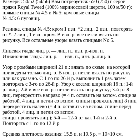
Размеры: 50/52 (54/56) Вам потребуется: 650 (750) г серой
пряжи Royal Tweed (100% мериносовой шерсти, 100 м/50 г);
прямые спицы № 4.5 и № 5; круговые спицы
№ 4.5: 6 пуговиц.
Резинка, спицы № 4.5: кром 1 изн. *2 лиц.. 2 изн.. повторять
от *. 2 лиц., 1 изн.. кром. В изн. р. все петли вязать по
рисунку. Все остальные узоры вязать спицами No 5.
Лицевая гладь: лиц. р. — лиц. п., изн. р.-изн. п.
Изнаночная гладь: лиц. р. — изн. п., изн. р.-лиц. п.
Узор с ромбами шириной 21 п.: вязать по схеме, на которой
приведены только лиц. р. В изн. р. петли вязать по рисунку
или как указано. С 1-го по 26-й р. выполнить 1 раз. затем
повторять с 3-го по 26-й р. Узор с косами шириной 16 п.: 1-й
р.: лиц.; 2-й и все изн. р.: петли вязать по рисунку; 3-й р.: 8
лиц. перекрестить направо (= 4 п. оставить на вспом. спице за
работой. 4 лиц. и петли со вспом. спицы провязать лиц) 8 пиц
перекрестить налево (= 4 п. оставить на вспом. спице перед
работой, 4 лиц. и петли со вспом.
спицы провязать лиц.); 5-й — 12-й р.: как 1-й и 2-й р.
Повторять с 1-го по 12-й р.
Средняя плотность вязания: 15.5 п. и 19.5 р. = 10×10 см.