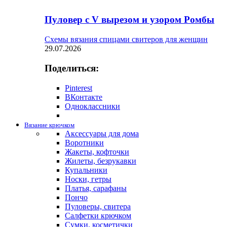
Пуловер с V вырезом и узором Ромбы
Схемы вязания спицами свитеров для женщин
29.07.2026
Поделиться:
Pinterest
ВКонтакте
Одноклассники
Вязание крючком
Аксессуары для дома
Воротники
Жакеты, кофточки
Жилеты, безрукавки
Купальники
Носки, гетры
Платья, сарафаны
Пончо
Пуловеры, свитера
Салфетки крючком
Сумки, косметички